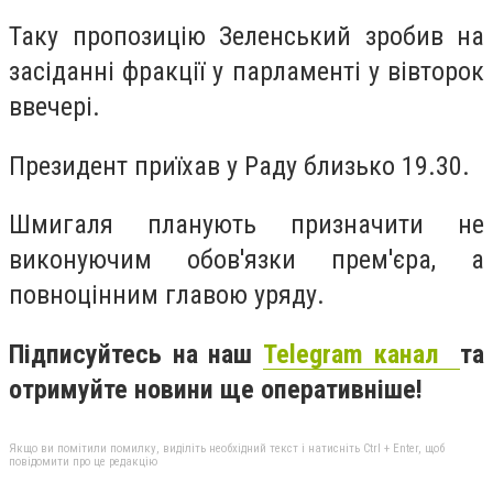
Таку пропозицію Зеленський зробив на
засіданні фракції у парламенті у вівторок
ввечері.
Президент приїхав у Раду близько 19.30.
Шмигаля планують призначити не
виконуючим обов'язки прем'єра, а
повноцінним главою уряду.
Підписуйтесь на наш
Telegram канал
та
отримуйте новини ще оперативніше!
Якщо ви помітили помилку, виділіть необхідний текст і натисніть Ctrl + Enter, щоб
повідомити про це редакцію