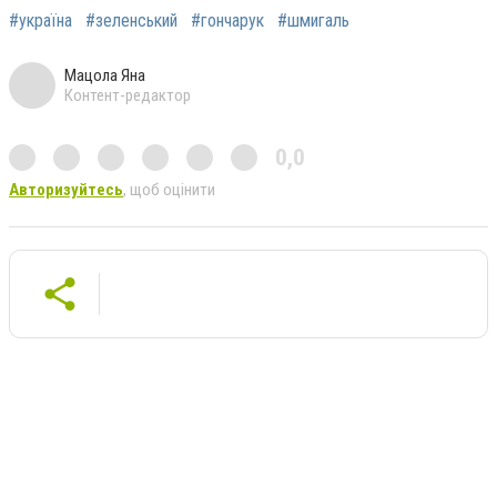
#україна
#зеленський
#гончарук
#шмигаль
Мацола Яна
Контент-редактор
0,0
Авторизуйтесь
, щоб оцінити