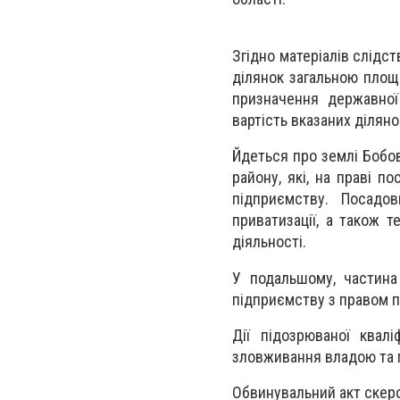
Згідно матеріалів слідс
ділянок загальною площ
призначення державної
вартість вказаних діляно
Йдеться про землі Бобов
району, які, на праві 
підприємству. Посадо
приватизації, а також т
діяльності.
У подальшому, частина
підприємству з правом п
Дії підозрюваної квалі
зловживання владою та п
Обвинувальний акт скеро