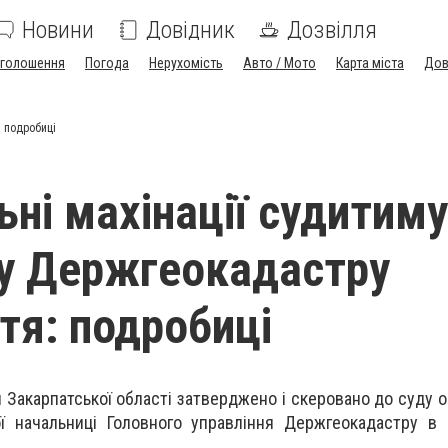
Новини
Довідник
Дозвілля
голошення
Погода
Нерухомість
Авто / Мото
Карта міста
Дов
: подробиці
ьні махінації судитим
у Держгеокадастру
тя: подробиці
 Закарпатської області затверджено і скеровано до суду 
ї начальниці Головного управління Держгеокадастру в 