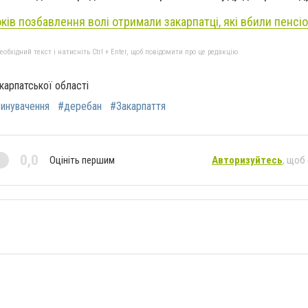
оків позбавлення волі отримали закарпатці, які вбили пенсі
бхідний текст і натисніть Ctrl + Enter, щоб повідомити про це редакцію
арпатської області
инувачення
#деребан
#Закарпаття
0,0
Оцініть першим
Авторизуйтесь
, щоб