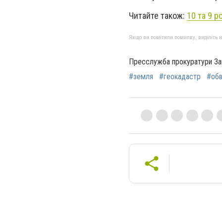
Читайте також:
10 та 9 р
Якщо ви помітили помилку, виділіть нео
Пресслужба прокуратури Зак
#земля
#геокадастр
#обв