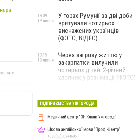
онера
У горах Румунії за дві доби
14:09
19 липня
врятували чотирьох
виснажених українців
(ФОТО, ВІДЕО)
Через загрозу життю у
13:15
19 липня
закарпатки вилучили
чотирьох дітей: 2-річний
 оцінити
хлопчик у реанімації (ФОТО)
Ужгород прощатиметься із
12:31
19 липня
полеглим захисником
ПІДПРИЄМСТВА УЖГОРОДА
Артемом Ромчаком
Медичний центр "ОН Клінік Ужгород"
Школа англійської мови "Профі-Центр"
+380(66)869-68-96