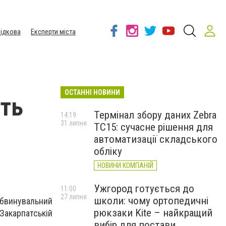
ідкова
Експерти міста
ОСТАННІ НОВИНИ
уть
Термінал збору даних Zebra
14:19
31 липня
TC15: сучасне рішення для
автоматизації складського
обліку
НОВИНИ КОМПАНІЙ
Ужгород готується до
11:00
27 липня
школи: чому ортопедичні
обвинувальний
рюкзаки Kite – найкращий
Закарпатській
вибір для постави