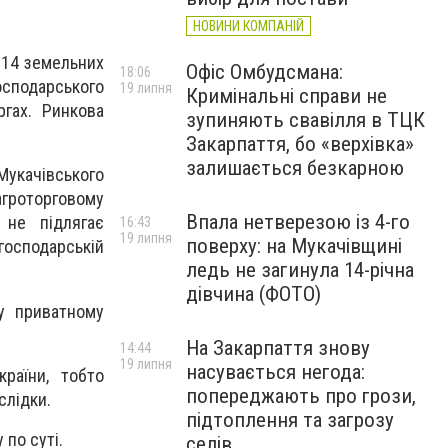
НОВИНИ КОМПАНІЙ
, 14 земельних
Офіс Омбудсмана:
18:06
осподарського
19 липня
Кримінальні справи не
гах. Ринкова
зупиняють свавілля в ТЦК
Закарпаття, бо «верхівка»
залишається безкарною
Мукачівського
агроторговому
Впала нетверезою із 4-го
 не підлягає
16:43
19 липня
поверху: на Мукачівщині
господарській
ледь не загинула 14-річна
дівчина (ФОТО)
у приватному
На Закарпаття знову
14:44
19 липня
насувається негода:
країни, тобто
попереджають про грози,
слідки.
підтоплення та загрозу
по суті.
селів