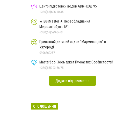
Центр підготовки водіїв ADR+КОД 95
+380(68)606-10-35
★ BusMaster ★ Переобладнання
Мікроавтобусів №1
+380(67)599-04-04
Приватний дитячий садок "Мармеландія" в
Ужгороді
0996869257
MasterZoo, Зоомаркет Пухнастих Особистостей
+380(66)393-66-75
Додати підприємство
ОГОЛОШЕННЯ