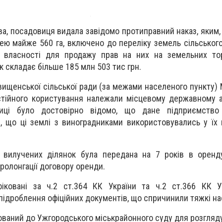
тва, посадовиця видала завідомо протиправний наказ, яким
ею майже 560 га, включено до переліку земель сільськог
 власності для продажу прав на них на земельних тор
к складає більше 185 млн 503 тис грн.
ищенської сільської ради (за межами населеного пункту) 
постійного користування належали місцевому державному 
виці було достовірно відомо, що дане підприємство
е, що ці землі з виноградниками використовувались у їх 
 вилучених ділянок була передана на 7 років в оренд
ролонгації договору оренди.
фіковані за ч.2 ст.364 КК України та ч.2 ст.366 КК У
ідроблення офіційних документів, що спричинили тяжкі на
ваний до Ужгородського міськрайонного суду для розгляду 