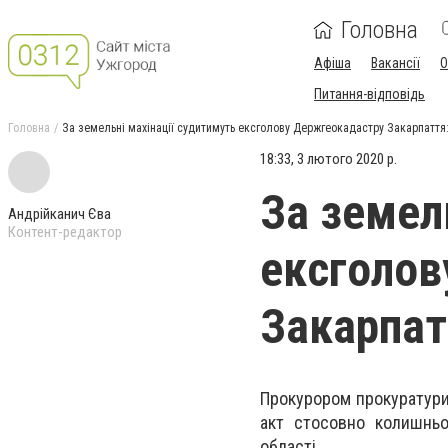
Головна
Афіша
Вакансії
О
Питання-відповідь
Головна
За земельні махінації судитимуть ексголову Держгеокадастру Закарпаття
18:33, 3 лютого 2020 р.
За земел
Андрійканич Єва
Контент-редактор
ексголов
Закарпат
Прокурором прокуратури
акт стосовно колишньо
області.