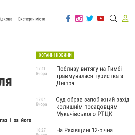
ідкова
Експерти міста
ОСТАННІ НОВИНИ
Поблизу витягу на Гимбі
17:41
Вчора
травмувалася туристка з
ля
Дніпра
Суд обрав запобіжний захід
17:04
Вчора
колишнім посадовцям
Мукачівського РТЦК
аз і за його
На Рахівщині 12-річна
16:27