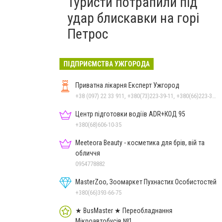
Туристи потрапили під
удар блискавки на горі
Петрос
ПІДПРИЄМСТВА УЖГОРОДА
Приватна лікарня Експерт Ужгород
+38 (097) 22 33 911, +380(73)223-39-11, +380(66)223-39-11
Центр підготовки водіїв ADR+КОД 95
+380(68)606-10-35
Meeteora Beauty - косметика для брів, вій та
обличчя
0954778882
MasterZoo, Зоомаркет Пухнастих Особистостей
+380(66)393-66-75
★ BusMaster ★ Переобладнання
Мікроавтобусів №1