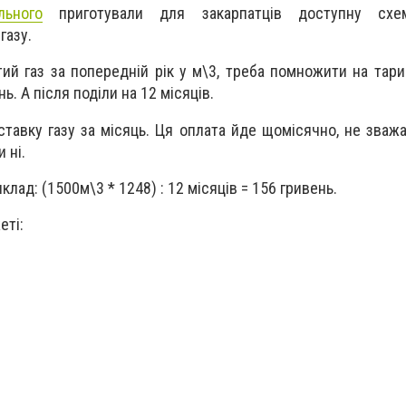
льного
приготували для закарпатців доступну сх
газу.
тий газ за попередній рік у м\3, треба помножити на тари
ь. А після поділи на 12 місяців.
тавку газу за місяць. Ця оплата йде щомісячно, не зважа
 ні.
лад: (1500м\3 * 1248) : 12 місяців = 156 гривень.
еті: