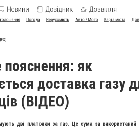
Новини
Довідник
Дозвілля
голошення
Погода
Нерухомість
Авто / Мото
Карта міста
Дов
ДЕО)
 пояснення: як
ється доставка газу д
ців (ВІДЕО)
мують дві платіжки за газ. Це сума за використаний г