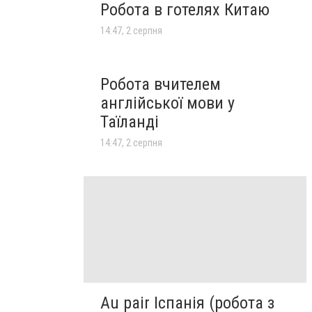
Робота в готелях Китаю
14:47, 2 серпня
Робота вчителем
англійської мови у
Таїланді
14:47, 2 серпня
Au pair Іспанія (робота з