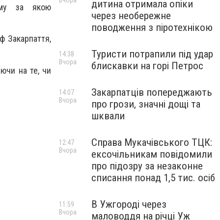
Вчора
дитина отримала опіки
ему за якою
через необережне
поводження з піротехнікою
ф Закарпаття,
Туристи потрапили під удар
14:38
Вчора
блискавки на горі Петрос
ючи на те, чи
Закарпатців попереджають
14:07
Вчора
про грози, значні дощі та
шквали
Справа Мукачівського ТЦК:
12:47
Вчора
ексочільникам повідомили
про підозру за незаконне
списання понад 1,5 тис. осіб
В Ужгороді через
11:59
Вчора
маловоддя на річці Уж