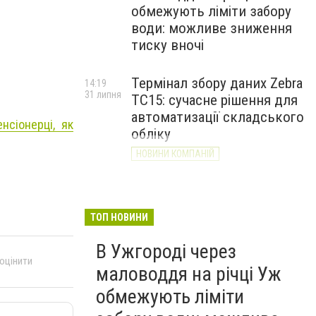
обмежують ліміти забору
води: можливе зниження
тиску вночі
Термінал збору даних Zebra
14:19
31 липня
TC15: сучасне рішення для
автоматизації складського
нсіонерці, як
обліку
НОВИНИ КОМПАНІЙ
ТОП НОВИНИ
В Ужгороді через
 оцінити
маловоддя на річці Уж
обмежують ліміти