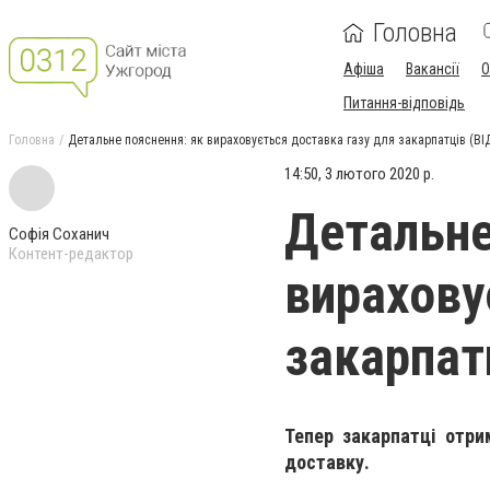
Головна
Афіша
Вакансії
О
Питання-відповідь
Головна
Детальне пояснення: як вираховується доставка газу для закарпатців (ВІ
14:50, 3 лютого 2020 р.
Детальне
Софія Соханич
Контент-редактор
вирахову
закарпат
Тепер закарпатці отри
доставку.