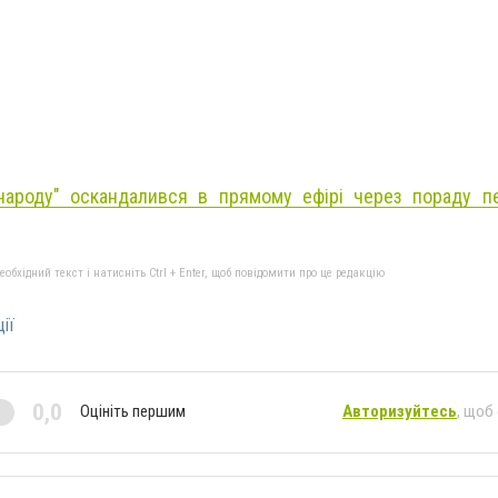
народу" оскандалився в прямому ефірі через пораду пе
бхідний текст і натисніть Ctrl + Enter, щоб повідомити про це редакцію
ії
0,0
Оцініть першим
Авторизуйтесь
, щоб