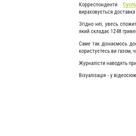
Корреспонденти
Суспі
вираховується доставка 
Згідно неї, увесь спожи
який складає 1248 гривен
Саме так дізнаємось дос
користуєтесь ви газом, чи
Журналісти наводять прик
Візуалізація - у відеосюж