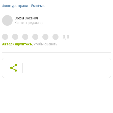
#конкурс краси
#міні-міс
Софія Соханич
Контент-редактор
0,0
Авторизируйтесь
, чтобы оценить