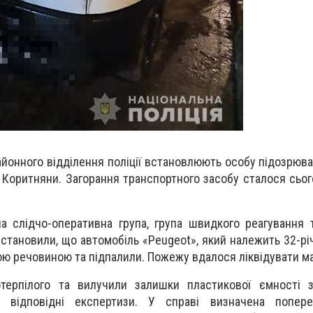
йонного відділення поліції встановлюють особу підозрюван
Коритняни. Загорання транспортного засобу сталося сьогод
ла слідчо-оперативна група, група швидкого реагування т
встановили, що автомобіль «Peugeot», який належить 32-р
ою речовиною та підпалили. Пожежу вдалося ліквідувати м
отерпілого та вилучили залишки пластикової ємності 
і відповідні експертизи. У справі визначена попер