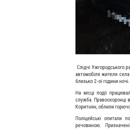
Слідчі Ужгородського ра
автомобіля жителя села 
близько 2-ої години ночі.
На місці події працюва
служба. Правоохоронці 
Коритнян, облили горюч
Поліцейські опитали п
речовиною. Призначен