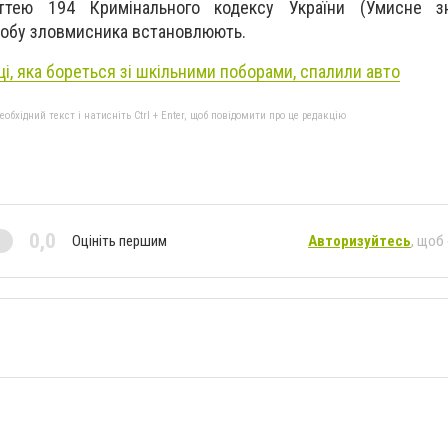
аттею 194 Кримінального кодексу України (Умисне 
обу зловмисника встановлюють.
ці, яка бореться зі шкільними поборами, спалили авто
бхідний текст і натисніть Ctrl + Enter, щоб повідомити про це редакцію
0,0
Оцініть першим
Авторизуйтесь
, щоб