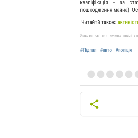
кваліфікація – за ст
пошкодження майна). Ос
Читайтй також:
активіст
Якщо ви помітили помилку, виділіть нео
#Підпал
#авто
#поліція