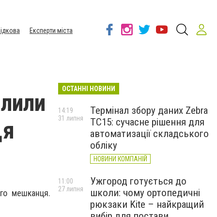
ідкова
Експерти міста
ОСТАННІ НОВИНИ
алили
Термінал збору даних Zebra
14:19
31 липня
TC15: сучасне рішення для
ця
автоматизації складського
обліку
НОВИНИ КОМПАНІЙ
Ужгород готується до
11:00
27 липня
школи: чому ортопедичні
ого мешканця.
рюкзаки Kite – найкращий
з
вибір для постави