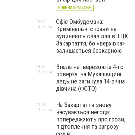
НОВИНИ КОМПАНІЙ
Офіс Омбудсмана:
18:06
19 липня
Кримінальні справи не
зупиняють свавілля в ТЦК
Закарпаття, бо «верхівка»
залишається безкарною
Впала нетверезою із 4-го
16:43
19 липня
поверху: на Мукачівщині
ледь не загинула 14-річна
дівчина (ФОТО)
На Закарпаття знову
14:44
19 липня
насувається негода:
попереджають про грози,
підтоплення та загрозу
селів