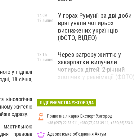
У горах Румунії за дві доби
14:09
19 липня
врятували чотирьох
виснажених українців
(ФОТО, ВІДЕО)
Через загрозу життю у
13:15
19 липня
закарпатки вилучили
чотирьох дітей: 2-річний
ого у підпалі
хлопчик у реанімації (ФОТО)
ні, 18 січня,
Ужгород прощатиметься із
12:31
а кінологічна
19 липня
полеглим захисником
ПІДПРИЄМСТВА УЖГОРОДА
ічному жителю
Артемом Ромчаком
айже одразу.
Приватна лікарня Експерт Ужгород
+38 (097) 22 33 911, +380(73)223-39-11, +380(66)223-39-11
з мастильною
едня правова
Адвокатське об'єднання Актум