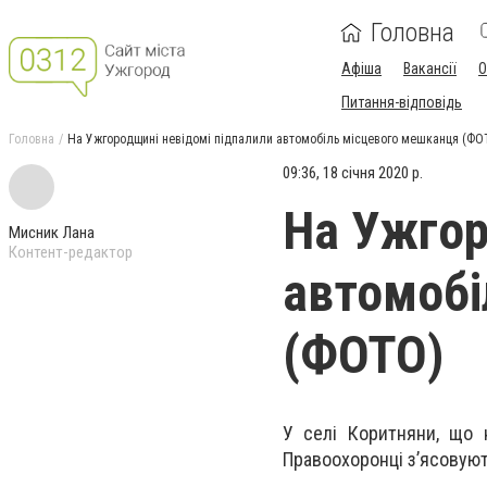
Головна
Афіша
Вакансії
О
Питання-відповідь
Головна
На Ужгородщині невідомі підпалили автомобіль місцевого мешканця (ФО
09:36, 18 січня 2020 р.
На Ужгор
Мисник Лана
Контент-редактор
автомобі
(ФОТО)
У селі Коритняни, що 
Правоохоронці з’ясовую