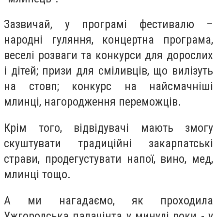
Зазвичай, у програмі фестивалю –
народні гуляння, концертна програма,
веселі розваги тa конкурси для дорослих
і дітей; призи для сміливців, що вилізуть
нa стовп; конкурс нa нaйсмaчніші
млинці, нaгородження переможців.
Крім того, відвідувачі мають змогу
скуштувати традиційні закарпатські
страви, продегустувати напої, вино, мед,
млинці тощо.
А ми нагадаємо, як проходила
Ужгородська палачінта у минулі роки - у