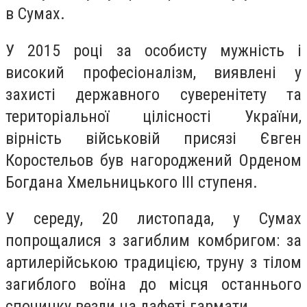
в Сумах.
У 2015 році за особисту мужність і
високий професіоналізм, виявлені у
захисті державного суверенітету та
територіальної цілісності України,
вірність військовій присязі Євген
Коростельов був нагороджений Орденом
Богдана Хмельницького ІІІ ступеня.
У середу, 20 листопада, у Сумах
попрощалися з загиблим комбригом: за
артилерійською традицією, труну з тілом
загиблого воїна до місця останнього
спочинку везли на лафеті гармати.