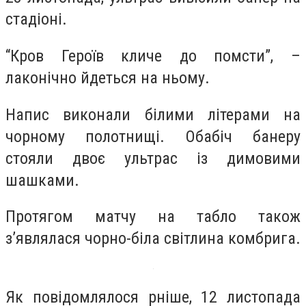
стадіоні.
“Кров Героїв кличе до помсти”, –
лаконічно йдеться на ньому.
Напис виконали білими літерами на
чорному полотнищі. Обабіч банеру
стояли двоє ультрас із димовими
шашками.
Протягом матчу на табло також
з’являлася чорно-біла світлина комбрига.
Як повідомлялося рніше, 12 листопада