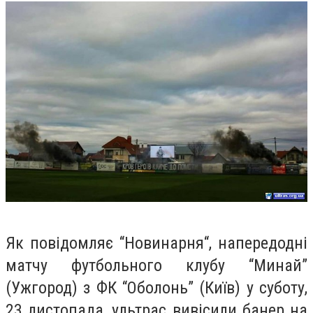
Як повідомляє “Новинарня“, напередодні
матчу футбольного клубу “Минай”
(Ужгород) з ФК “Оболонь” (Київ) у суботу,
23 листопада, ультрас вивісили банер на