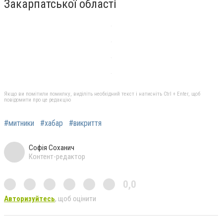
Закарпатської області
Якщо ви помітили помилку, виділіть необхідний текст і натисніть Ctrl + Enter, щоб
повідомити про це редакцію
#митники
#хабар
#викриття
Софія Соханич
Контент-редактор
0,0
Авторизуйтесь
, щоб оцінити