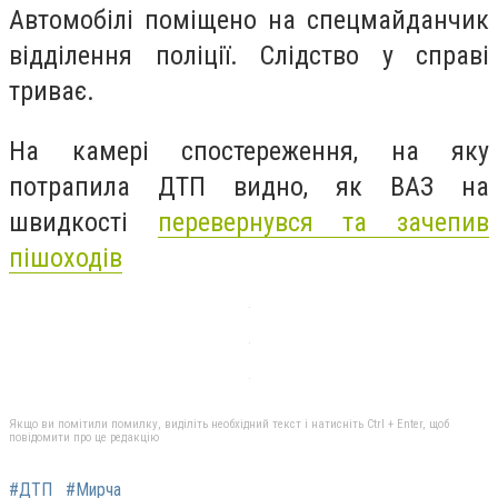
Автомобілі поміщено на спецмайданчик
відділення поліції. Слідство у справі
триває.
На камері спостереження, на яку
потрапила ДТП видно, як ВАЗ на
швидкості
перевернувся та зачепив
пішоходів
Якщо ви помітили помилку, виділіть необхідний текст і натисніть Ctrl + Enter, щоб
повідомити про це редакцію
#ДТП
#Мирча