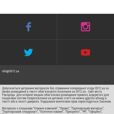
info@0312.ua
Допускається цитування матеріалів без отримання попередньої згоди 0312.ua за
умови розміщення в тексті обов'язкового посилання на 0312.ua - Сайт міста
Ужгорода. Для інтернет-видань обов'язкове розміщення прямого, відкритого для
пошукових систем гіперпосилання на цитовані статті не нижче другого абзацу в
тексті або в якості джерела. Порушення виняткових прав переслідується Законом.
Матеріали з плашками "Новини компаній", "Промо", "Партнерський матеріал",
"Партнерський спецпроєкт", "Політичні новини", "Пресреліз", "PR", "Офіційно",