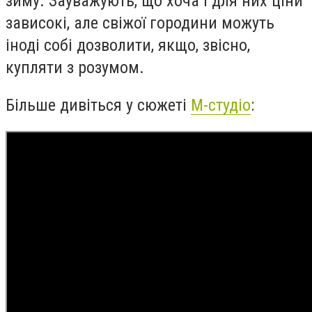
зиму. Зауважують, що хоча і для них ціни
зависокі, але свіжої городини можуть
іноді собі дозволити, якщо, звісно,
купляти з розумом.
Більше дивіться у сюжеті
М-студіо
: