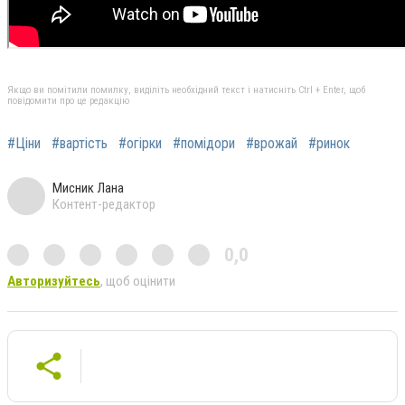
Якщо ви помітили помилку, виділіть необхідний текст і натисніть Ctrl + Enter, щоб
повідомити про це редакцію
#Ціни
#вартість
#огірки
#помідори
#врожай
#ринок
Мисник Лана
Контент-редактор
0,0
Авторизуйтесь
, щоб оцінити