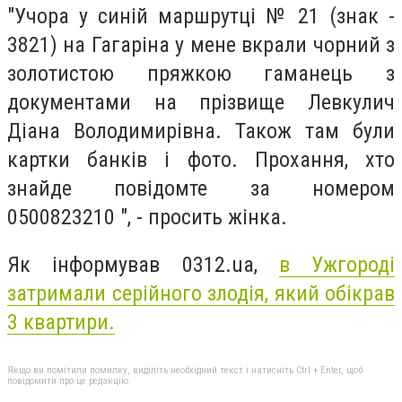
"Учора у синій маршрутці № 21 (знак -
3821) на Гагаріна у мене вкрали чорний з
золотистою пряжкою гаманець з
документами на прізвище Левкулич
Діана Володимирівна. Також там були
картки банків і фото. Прохання, хто
знайде повідомте за номером
0500823210 ", - просить жінка.
Як інформував 0312.ua,
в Ужгороді
затримали серійного злодія, який обікрав
3 квартири.
Якщо ви помітили помилку, виділіть необхідний текст і натисніть Ctrl + Enter, щоб
повідомити про це редакцію