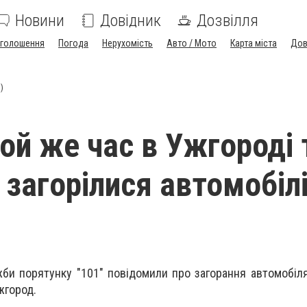
Новини
Довідник
Дозвілля
голошення
Погода
Нерухомість
Авто / Мото
Карта міста
Дов
)
той же час в Ужгороді 
 загорілися автомобіл
жби порятунку "101" повідомили про загорання автомобіл
жгород.