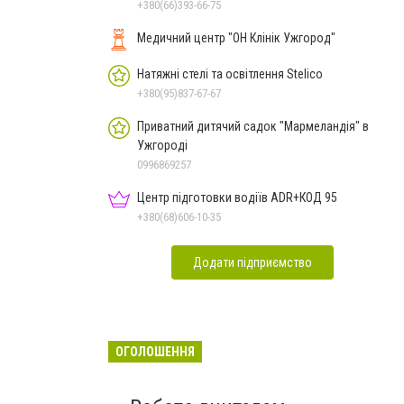
+380(66)393-66-75
Медичний центр "ОН Клінік Ужгород"
Натяжні стелі та освітлення Stelico
+380(95)837-67-67
Приватний дитячий садок "Мармеландія" в
Ужгороді
0996869257
Центр підготовки водіїв ADR+КОД 95
+380(68)606-10-35
Додати підприємство
ОГОЛОШЕННЯ