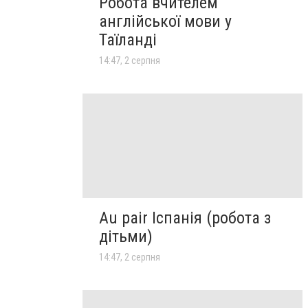
Робота вчителем
англійської мови у
Таїланді
14:47, 2 серпня
Au pair Іспанія (робота з
дітьми)
14:47, 2 серпня