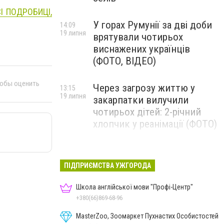
СІ ПОДРОБИЦІ,
У горах Румунії за дві доби
14:09
19 липня
врятували чотирьох
виснажених українців
(ФОТО, ВІДЕО)
тобы оценить
Через загрозу життю у
13:15
19 липня
закарпатки вилучили
чотирьох дітей: 2-річний
хлопчик у реанімації (ФОТО)
Ужгород прощатиметься із
12:31
19 липня
полеглим захисником
ПІДПРИЄМСТВА УЖГОРОДА
Артемом Ромчаком
Школа англійської мови "Профі-Центр"
+380(66)869-68-96
MasterZoo, Зоомаркет Пухнастих Особистостей