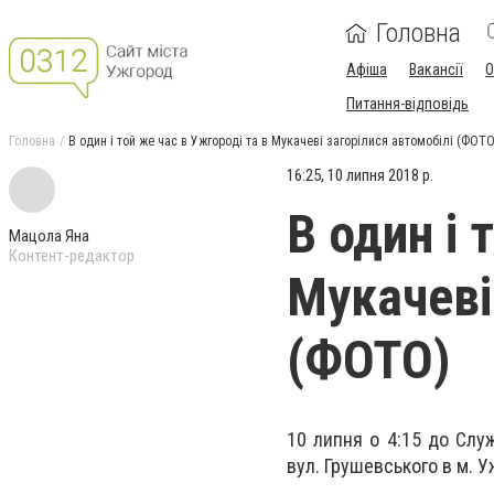
Головна
Афіша
Вакансії
О
Питання-відповідь
Головна
В один і той же час в Ужгороді та в Мукачеві загорілися автомобілі (ФОТО
16:25, 10 липня 2018 р.
В один і 
Мацола Яна
Контент-редактор
Мукачеві
(ФОТО)
10 липня о 4:15 до Слу
вул. Грушевського в м. У