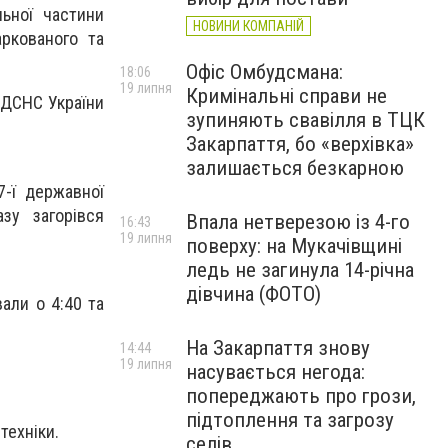
льної частини
НОВИНИ КОМПАНІЙ
аркованого та
Офіс Омбудсмана:
18:06
19 липня
Кримінальні справи не
У ДСНС України
зупиняють свавілля в ТЦК
Закарпаття, бо «верхівка»
залишається безкарною
7-ї державної
зу загорівся
Впала нетверезою із 4-го
16:43
19 липня
поверху: на Мукачівщині
ледь не загинула 14-річна
дівчина (ФОТО)
али о 4:40 та
На Закарпаття знову
14:44
19 липня
насувається негода:
попереджають про грози,
підтоплення та загрозу
техніки.
селів