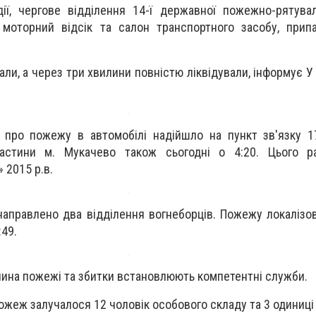
ії, чергове відділення 14-ї державної пожежно-рятува
 моторний відсік та салон транспортного засобу, прип
али, а через три хвилини повністю ліквідували, інформує 
 про пожежу в автомобілі надійшло на пункт зв'язку 1
астини м. Мукачево також сьогодні о 4:20. Цього ра
 2015 р.в.
направлено два відділення вогнеборців. Пожежу локалізов
:49.
чина пожежі та збитки встановлюють компетентні служби.
ожеж залучалося 12 чоловік особового складу та 3 одиниці 