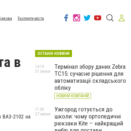
ідкова
Експерти міста
ОСТАННІ НОВИНИ
та в
Термінал збору даних Zebra
14:19
31 липня
TC15: сучасне рішення для
і
автоматизації складського
обліку
НОВИНИ КОМПАНІЙ
Ужгород готується до
11:00
27 липня
школи: чому ортопедичні
я ВАЗ-2102 на
рюкзаки Kite – найкращий
вибір для постави