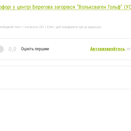
офорі у центрі Берегова загорівся "Вольксваген Гольф" (У
бхідний текст і натисніть Ctrl + Enter, щоб повідомити про це редакцію
0,0
Оцініть першим
Авторизируйтесь
, ч