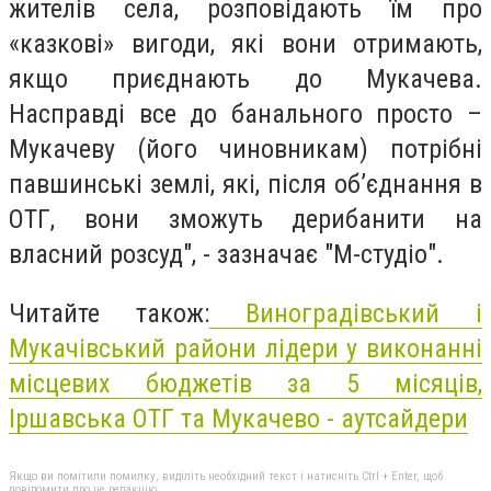
жителів села, розповідають їм про
«казкові» вигоди, які вони отримають,
якщо приєднають до Мукачева.
Насправді все до банального просто –
Мукачеву (його чиновникам) потрібні
павшинські землі, які, після об’єднання в
ОТГ, вони зможуть дерибанити на
власний розсуд", - зазначає "М-студіо".
Читайте також:
Виноградівський і
Мукачівський райони лідери у виконанні
місцевих бюджетів за 5 місяців,
Іршавська ОТГ та Мукачево - аутсайдери
Якщо ви помітили помилку, виділіть необхідний текст і натисніть Ctrl + Enter, щоб
повідомити про це редакцію