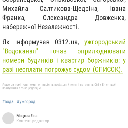
Михайла Салтикова-Щедріна, Івана
Франка, Олександра Довженка,
набережної Незалежності.
Як інформував 0312.ua,
ужгородський
"Водоканал" почав оприлюднювати
номери будинків і квартир боржників: у
разі несплати погрожує судом (СПИСОК).
Якщо ви помітили помилку, виділіть необхідний текст і натисніть Ctrl + Enter, щоб
повідомити про це редакцію
#вода
#ужгород
Мацола Яна
Контент-редактор