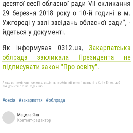
десятої сесії обласної ради VІІ скликання
29 березня 2018 року о 10-й годині в м.
Ужгороді у залі засідань обласної ради", -
йдеться у документі.
Як інформував 0312.ua,
Закарпатська
облрада закликала Президента не
підписувати закон "Про освіту".
Якщо ви помітили помилку, виділіть необхідний текст і натисніть Ctrl + Enter, щоб
повідомити про це редакцію
#сесія
#закарпаття
#облрада
Мацола Яна
Контент-редактор