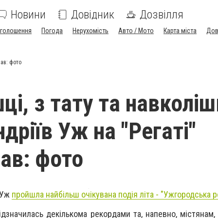
Новини
Довідник
Дозвілля
голошення
Погода
Нерухомість
Авто / Мото
Карта міста
Дов
вав: фото
ці, з тату та навколіш
дріїв Уж на "Регаті"
ав: фото
і Уж
пройшла найбільш очікувана подія літа - "Ужгородська р
відзначилась декількома рекордами та, напевно, містянам,