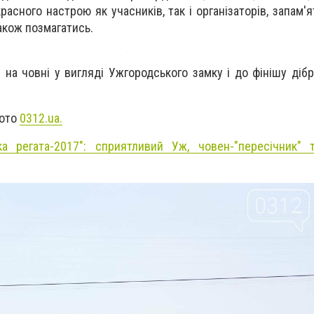
асного настрою як учасників, так і організаторів, запам'я
акож позмагатись.
 на човні у вигляді Ужгородського замку і до фінішу дібр
фото
0312.ua.
ка регата-2017": сприятливий Уж, човен-"пересічник" 