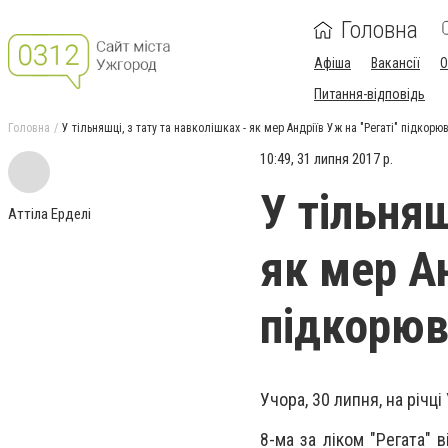
Головна
Афіша
Вакансії
О
Питання-відповідь
Головна
У тільняшці, з тату та навколішках - як мер Андріїв Уж на "Регаті" підкорю
10:49, 31 липня 2017 р.
У тільняш
Аттіла Ерделі
як мер Ан
підкорюв
Учора, 30 липня, на річц
8-ма за ліком "Регата" 