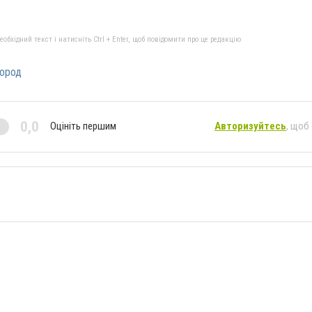
бхідний текст і натисніть Ctrl + Enter, щоб повідомити про це редакцію
ород
0,0
Оцініть першим
Авторизуйтесь
, щоб