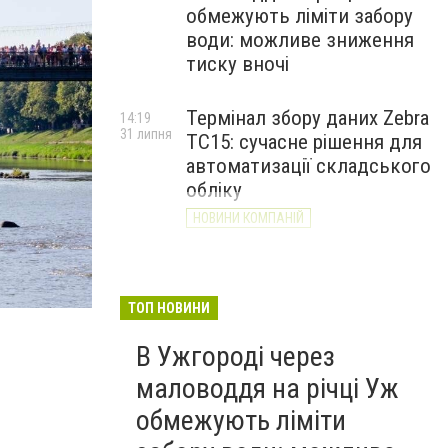
обмежують ліміти забору
води: можливе зниження
тиску вночі
Термінал збору даних Zebra
14:19
31 липня
TC15: сучасне рішення для
автоматизації складського
обліку
НОВИНИ КОМПАНІЙ
ТОП НОВИНИ
В Ужгороді через
маловоддя на річці Уж
обмежують ліміти