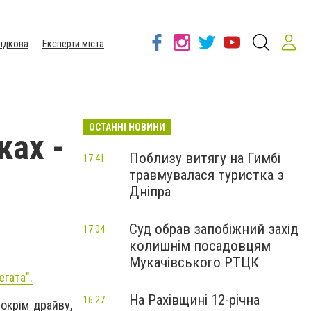
ідкова
Експерти міста
ОСТАННІ НОВИНИ
ках -
Поблизу витягу на Гимбі
17:41
травмувалася туристка з
Дніпра
Суд обрав запобіжний захід
17:04
колишнім посадовцям
Мукачівського РТЦК
егата".
На Рахівщині 12-річна
16:27
 окрім драйву,