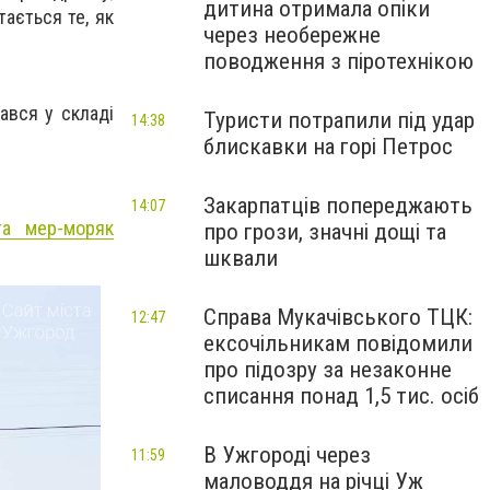
дитина отримала опіки
тається те, як
через необережне
поводження з піротехнікою
ався у складі
Туристи потрапили під удар
14:38
блискавки на горі Петрос
Закарпатців попереджають
14:07
та мер-моряк
про грози, значні дощі та
шквали
Справа Мукачівського ТЦК:
12:47
ексочільникам повідомили
про підозру за незаконне
списання понад 1,5 тис. осіб
В Ужгороді через
11:59
маловоддя на річці Уж