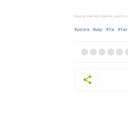
Якщо ви помітили помилку, виділіть нео
#регата
#мер
#Уж
#Ужг