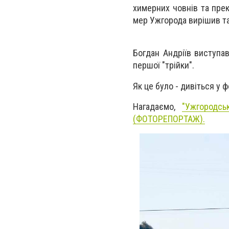
химерних човнів та прекр
мер Ужгорода вирішив т
Богдан Андріїв виступав
першої "трійки".
Як це було - дивіться у 
Нагадаємо,
"Ужгородсь
(ФОТОРЕПОРТАЖ).