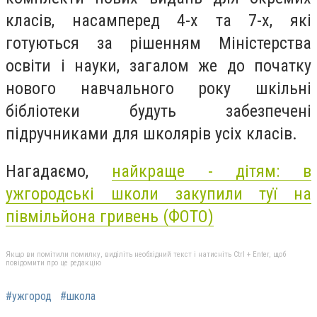
класів, насамперед 4-х та 7-х, які
готуються за рішенням Міністерства
освіти і науки, загалом же до початку
нового навчального року шкільні
бібліотеки будуть забезпечені
підручниками для школярів усіх класів.
Нагадаємо,
найкраще - дітям: в
ужгородські школи закупили туї на
півмільйона гривень (ФОТО)
Якщо ви помітили помилку, виділіть необхідний текст і натисніть Ctrl + Enter, щоб
повідомити про це редакцію
#ужгород
#школа