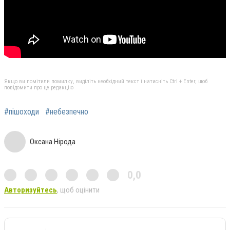
Якщо ви помітили помилку, виділіть необхідний текст і натисніть Ctrl + Enter, щоб
повідомити про це редакцію
#пішоходи
#небезпечно
Оксана Нірода
0,0
Авторизуйтесь
, щоб оцінити