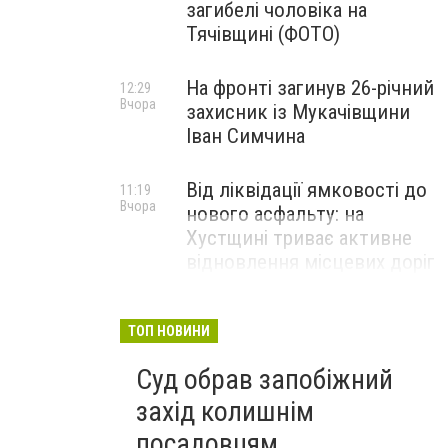
загибелі чоловіка на
Тячівщині (ФОТО)
На фронті загинув 26-річний
12:29
Вчора
захисник із Мукачівщини
Іван Симчина
Від ліквідації ямковості до
11:19
Вчора
нового асфальту: на
Хустщині триває активне
відновлення місцевих доріг
(ФОТО)
ТОП НОВИНИ
Суд обрав запобіжний
захід колишнім
посадовцям