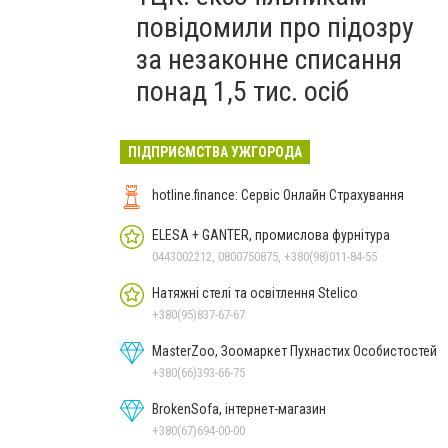
повідомили про підозру
за незаконне списання
понад 1,5 тис. осіб
ПІДПРИЄМСТВА УЖГОРОДА
hotline.finance: Сервіс Онлайн Страхування
ELESA + GANTER, промислова фурнітура
0443002212, 0800750875, +380(98)011-84-55
Натяжні стелі та освітлення Stelico
+380(95)837-67-67
MasterZoo, Зоомаркет Пухнастих Особистостей
+380(66)393-66-75
BrokenSofa, інтернет-магазин
+380(67)694-00-00