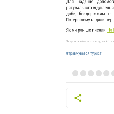
Для надання допомог
рятувального відділенн
доби, бездоріжжям та 
Потерпілому надали перш
Як ми раніше писали,
На 
Якщо ви помітили помилку, виділіть нео
#травмувався турист