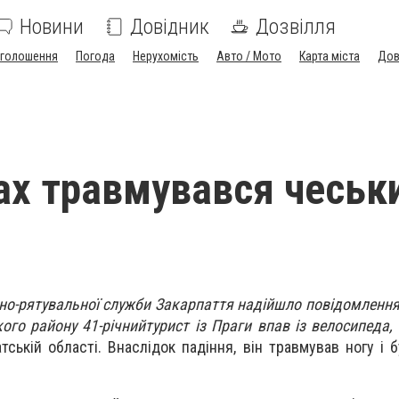
Новини
Довідник
Дозвілля
голошення
Погода
Нерухомість
Авто / Мото
Карта міста
Дов
ах травмувався чеськ
но-рятувальної служби Закарпаття надійшло повідомлення 
ого району 41-річнийтурист із Праги впав із велосипеда,
ській області. Внаслідок падіння, він травмував ногу і б