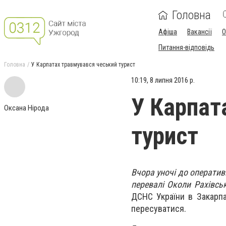
Головна
Афіша
Вакансії
О
Питання-відповідь
Головна
У Карпатах травмувався чеський турист
10:19, 8 липня 2016 р.
У Карпат
Оксана Нірода
турист
Вчора уночі до оператив
перевалі Околи Рахівськ
ДСНС України в Закарпат
пересуватися.