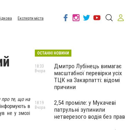
ідкова
Експерти міста
ОСТАННІ НОВИНИ
ий
Дмитро Лубінець вимагає
18:33
Вчора
масштабної перевірки усіх
ТЦК на Закарпатті: відомі
причини
про те, що на
2,54 проміле: у Мукачеві
18:19
інформують в
Вчора
патрульні зупинили
ув не у змозі
нетверезого водія без прав