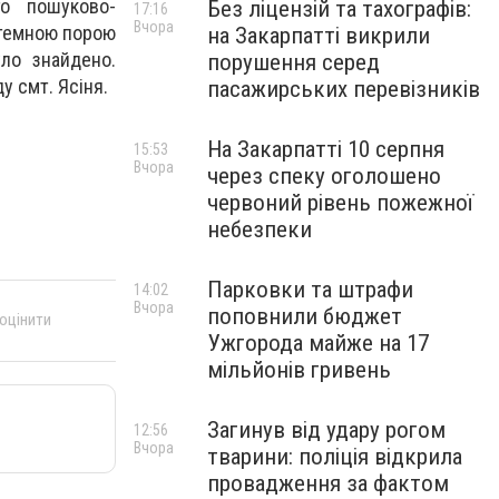
о пошуково-
Без ліцензій та тахографів:
17:16
Вчора
 темною порою
на Закарпатті викрили
ло знайдено.
порушення серед
у смт. Ясіня.
пасажирських перевізників
На Закарпатті 10 серпня
15:53
Вчора
через спеку оголошено
червоний рівень пожежної
небезпеки
Парковки та штрафи
14:02
Вчора
поповнили бюджет
 оцінити
Ужгорода майже на 17
мільйонів гривень
Загинув від удару рогом
12:56
Вчора
тварини: поліція відкрила
провадження за фактом