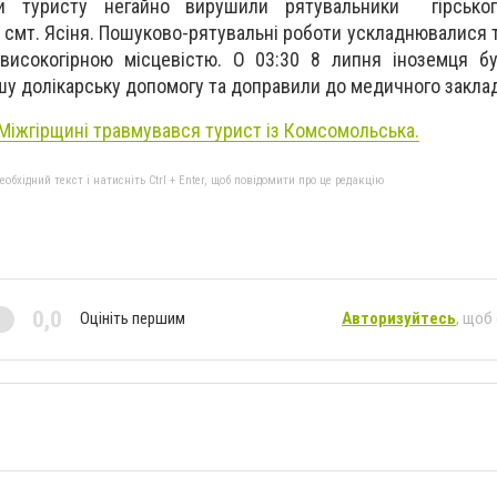
и туристу негайно вирушили рятувальники гірськог
я смт. Ясіня. Пошуково-рятувальні роботи ускладнювалися
високогірною місцевістю. О 03:30 8 липня іноземця бу
у долікарську допомогу та доправили до медичного заклад
Міжгірщині травмувався турист із Комсомольська.
бхідний текст і натисніть Ctrl + Enter, щоб повідомити про це редакцію
0,0
Оцініть першим
Авторизуйтесь
, щоб