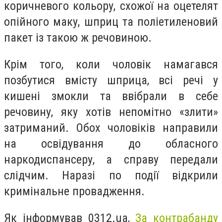
коричневого кольору, схожої на оцетелят
опійного маку, шприц та поліетиленовий
пакет із такою ж речовиною.
Крім того, коли чоловік намагався
позбутися вмісту шприца, всі речі у
кишені змокли та ввібрали в себе
речовину, яку хотів непомітно «злити»
затриманий. Обох чоловіків направили
на освідування до обласного
наркодиспансеру, а справу передали
слідчим. Наразі по події відкрили
кримінальне провадження.
Як інформував 0312.ua,
За контрабанду