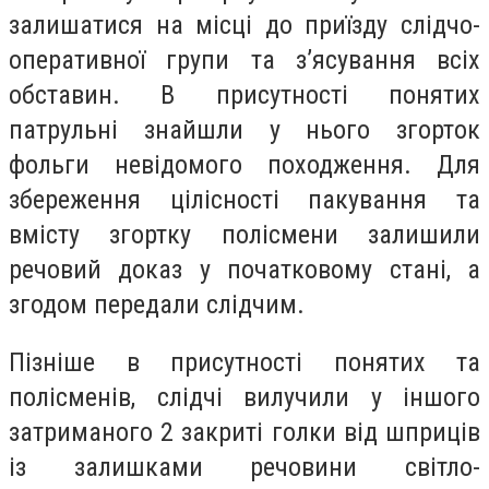
залишатися на місці до приїзду слідчо-
оперативної групи та з’ясування всіх
обставин. В присутності понятих
патрульні знайшли у нього згорток
фольги невідомого походження. Для
збереження цілісності пакування та
вмісту згортку полісмени залишили
речовий доказ у початковому стані, а
згодом передали слідчим.
Пізніше в присутності понятих та
полісменів, слідчі вилучили у іншого
затриманого 2 закриті голки від шприців
із залишками речовини світло-