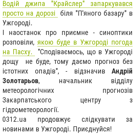
Водій джипа "Крайслер" запаркувався
просто на дорозі
біля "П'яного базару" в
Ужгороді.
І наостанок про приємне - синоптики
розповіли,
якою буде в Ужгороді погода
на Пасху.
"Сподіваємось, що в Ужгороді
дощу не буде, тому даємо прогноз без
істотних опадів", - відзначив
Андрій
Золотарьов
, начальник відділу
метеорологічних прогнозів
Закарпатського центру з
гідрометеорології.
0312.ua продовжує слідкувати за
новинами в Ужгороді. Приєднуйся!