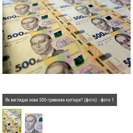
Як виглядає нова 500-гривнева куп’юра? (фото) - фото 1