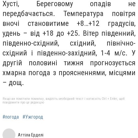
Хусті, Береговому опадів не
передбачається. Температура повітря
вночі становитиме +8…+12 градусів,
удень – від +18 до +25. Вітер південний,
південно-східний, східний, північно-
східний і південно-західний, 1-4 м/с. У
другій половині тижня прогнозується
хмарна погода з проясненнями, місцями
– дощ.
Якщо ви помітили помилку, виділіть необхідний текст і натисніть Ctrl + Enter, щоб
повідомити про це редакцію
#погода
#Ужгород
Аттіла Ерделі