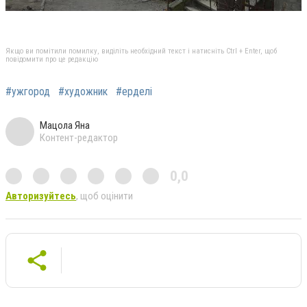
Якщо ви помітили помилку, виділіть необхідний текст і натисніть Ctrl + Enter, щоб
повідомити про це редакцію
#ужгород
#художник
#ерделі
Мацола Яна
Контент-редактор
0,0
Авторизуйтесь
, щоб оцінити