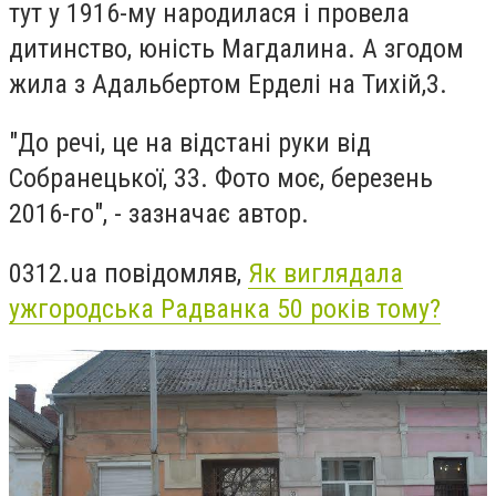
тут у 1916-му народилася і провела
дитинство, юність Магдалина. А згодом
жила з Адальбертом Ерделі на Тихій,3.
"До речі, це на відстані руки від
Собранецької, 33. Фото моє, березень
2016-го", - зазначає автор.
0312.ua повідомляв,
Як виглядала
ужгородська Радванка 50 років тому?