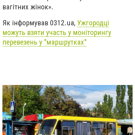
вагітних жінок».
Як інформував 0312.ua,
Ужгородці
можуть взяти участь у моніторингу
перевезень у "маршрутках"