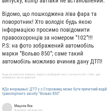
випуску, колір автівки не встановлений.
Відомо, що пошкоджена ліва фара та
поворотник! Хто володіє будь якою
інформацією просимо повідомити
правоохоронців за номером "102"!!!
P.S: на фото зображений автомобіль
марки "Вольво 850"; саме такий
автомобіль можливо вчинив дану ДТП!
Якщо ви помітили помилку, виділіть необхідний текст і натисніть Ctrl + Enter, щоб
повідомити про це редакцію
#До вчорашньої ДТП у с.Сторожниці може бути причетний водій
транспортного засобу "Вольво 850"
Мацола Яна
Контент-редактор