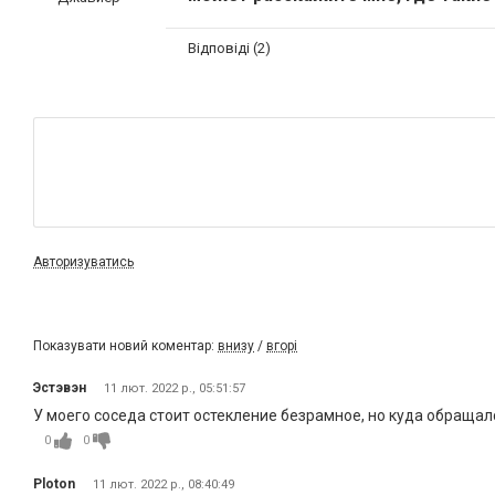
Відповіді (2)
Авторизуватись
Показувати новий коментар:
внизу
/
вгорі
Эстэвэн
11 лют. 2022 р., 05:51:57
У моего соседа стоит остекление безрамное, но куда обращался
0
0
Ploton
11 лют. 2022 р., 08:40:49