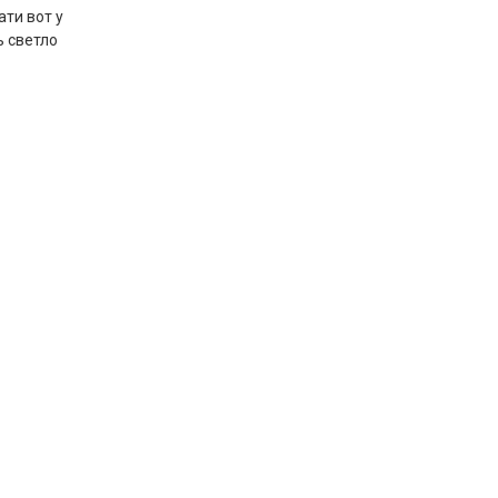
ти вот у
ь светло