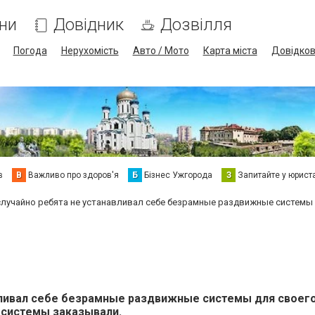
ни
Довідник
Дозвілля
Погода
Нерухомість
Авто / Мото
Карта міста
Довідко
в
В
Важливо про здоров'я
Б
Бізнес Ужгорода
З
Запитайте у юрист
случайно ребята не устанавливал себе безрамные раздвижные системы 
вливал себе безрамные раздвижные системы для своего
 системы заказывали.