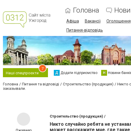
Головна
Нови
Афіша
Вакансії
Оголошення
Питання-відповідь
7
Д
Додати підприємство
Н
Новини банкі
Наші спецпроєкти
Головна
Питання та відповіді
Строительство (продукция)
Никто 
заказывали.
Строительство (продукция) /
Никто случайно ребята не устана
может расскажите мне, где такие
Джавиер