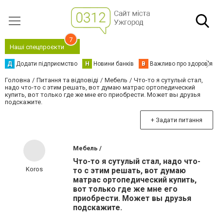
7
Наші спецпроєкти
Д
Додати підприємство
Н
Новини банків
В
Важливо про здоров'я
Головна
Питання та відповіді
Мебель
Что-то я сутулый стал,
надо что-то с этим решать, вот думаю матрас ортопедический
купить, вот только где же мне его приобрести. Может вы друзья
подскажите.
+ Задати питання
Мебель /
Что-то я сутулый стал, надо что-
Koros
то с этим решать, вот думаю
матрас ортопедический купить,
вот только где же мне его
приобрести. Может вы друзья
подскажите.