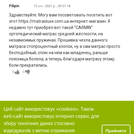
Pilipin
15 січ. 2021 р., 09:57:18
Здравствуйте. Могу вам посоветовать посетить вот
этот https://matrasluxe.com.ua интернет-магазин. Я
недавно тут приобрёл вот такой "CARMIN"
ортопедический матрас средней жёсткости, на
независимых пружинах. Прошивка чехла данного
матраса стопроцентный хлопок, ну а сам матрас просто
бесподобный, сплю на нём как младенец, раньше
поясница болела, а теперь благодаря матрасу этому,
боли прекратились.
0
0
Цей сайт використовує «cookies». Також
веб-сайт використовує інтернет-сервіс для
збору технічних даних стосовно
відвідувачів з метою отримання
Прийняти