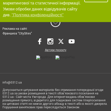
маркетингової та статистичної інформації.
Умови обробки даних відвідувачів сайту
див.
"Політика конфіденційності"
Реклама на сайті
Франшиза "CitySites"
Автори проєкту
info@0312.ua
Допускається цитування матеріалів без отримання попередньої згоди
0312.ua за умови розміщення в тексті обов'язкового посилання на
0312.ua - Сайт міста Ужгорода. Для інтернет-видань обов'язкове
розміщення прямого, відкритого для пошукових систем гіперпосилання
на цитовані статті не нижче другого абзацу в тексті або в якості джерела.
Порушення виняткових прав переслідується Законом.