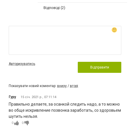
Відповіді (2)
Авторизуватись
Відправити
Показувати новий коментар:
внизу
/
вгорі
Гуру
15 січ. 2021 р., 07:11:14
Правильно делаете, за осанкой следить надо, а то можно
во обще искривление позвонка заработать, со здоровьем
шутить нельзя.
0
0