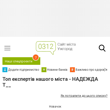
7
Наші спецпроєкти
Д
Додати підприємство
Н
Новини банків
В
Важливо про здоров'я
Топ експертів нашого міста - НАДЕЖДА
Т__
Як потрапити до цього списку?
Новачок