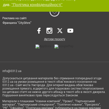
див.
"Політика конфіденційності"
Реклама на сайті
Франшиза "CitySites"
Автори проєкту
info@0312.ua
Допускається цитування матеріалів без отримання попередньої згоди
0312.ua за умови розміщення в тексті обов'язкового посилання на
0312.ua - Сайт міста Ужгорода. Для інтернет-видань обов'язкове
розміщення прямого, відкритого для пошукових систем гіперпосилання
на цитовані статті не нижче другого абзацу в тексті або в якості джерела.
Порушення виняткових прав переслідується Законом.
Матеріали з плашками "Новини компаній", "Промо", "Партнерський
матеріал", "Партнерський спецпроєкт", "Політичні новини", "Пресреліз",
"PR", "Офіційно", "Політична реклама" публікуються на правах реклами.