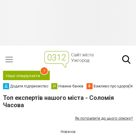
7
Наші спецпроєкти
Д
Додати підприємство
Н
Новини банків
В
Важливо про здоров'я
Топ експертів нашого міста - Соломія
Часова
Як потрапити до цього списку?
Новачок