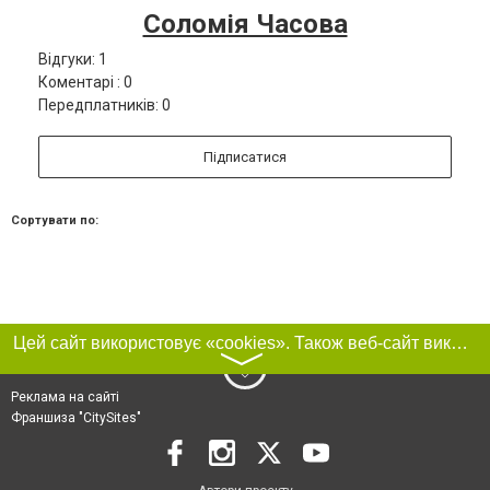
Соломія Часова
Відгуки: 1
Коментарі : 0
Передплатників: 0
Підписатися
Сортувати по:
Цей сайт використовує «cookies». Також веб-сайт використовує інтернет-сервіс для збору технічних даних стосовно відвідувачів з метою отримання маркетингової та статистичної інформації. Умови обробки даних відвідувачів сайту див.
〉
Реклама на сайті
Франшиза "CitySites"