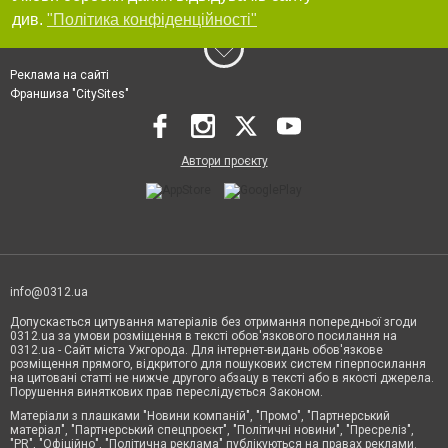
див.
"Політика конфіденційності"
Реклама на сайті
Франшиза "CitySites"
Автори проєкту
info@0312.ua
Допускається цитування матеріалів без отримання попередньої згоди
0312.ua за умови розміщення в тексті обов'язкового посилання на
0312.ua - Сайт міста Ужгорода. Для інтернет-видань обов'язкове
розміщення прямого, відкритого для пошукових систем гіперпосилання
на цитовані статті не нижче другого абзацу в тексті або в якості джерела.
Порушення виняткових прав переслідується Законом.
Матеріали з плашками "Новини компаній", "Промо", "Партнерський
матеріал", "Партнерський спецпроєкт", "Політичні новини", "Пресреліз",
"PR", "Офіційно", "Політична реклама" публікуються на правах реклами.