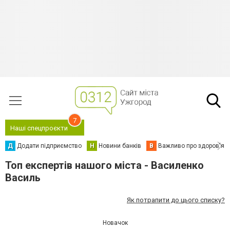
7
Наші спецпроєкти
Д
Додати підприємство
Н
Новини банків
В
Важливо про здоров'я
Топ експертів нашого міста - Василенко
Василь
Як потрапити до цього списку?
Новачок