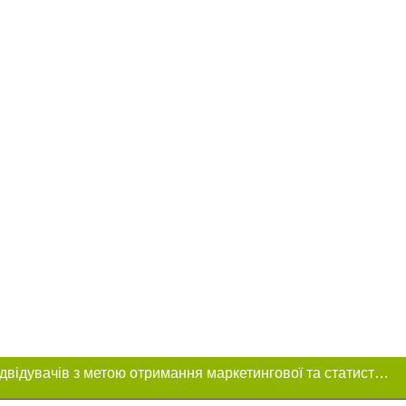
Цей сайт використовує «cookies». Також веб-сайт використовує інтернет-сервіс для збору технічних даних стосовно відвідувачів з метою отримання маркетингової та статистичної інформації. Умови обробки даних відвідувачів сайту див.