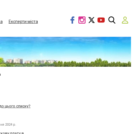
ва
Експерти міста
а
до цього списку?
ня 2024 р.
ткову плату в