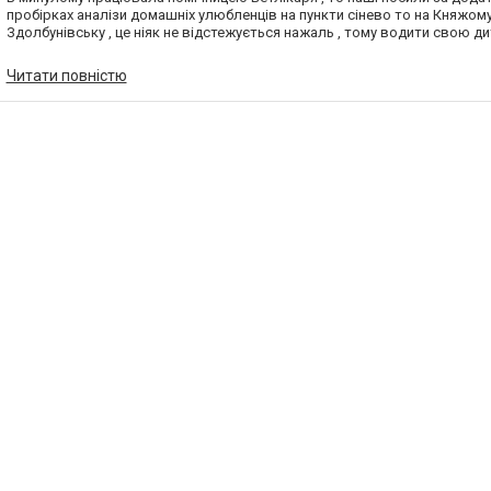
пробірках аналізи домашніх улюбленців на пункти сінево то на Княжому
Здолбунівську , це ніяк не відстежується нажаль , тому водити свою ди
рекомендую
Читати повністю