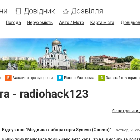
ни
Довідник
Дозвілля
Погода
Нерухомість
Авто / Мото
Карта міста
Довідко
в
В
Важливо про здоров'я
Б
Бізнес Ужгорода
З
Запитайте у юрист
та - radiohack123
Як потрапити 
Відгук про "Медична лабораторія Synevo (Сінево)"
четвер, 25 січ
В минулому працювала помічницею ветлікаря , то наші носили за дода