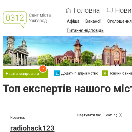
Головна
Нови
Афіша
Вакансії
Оголошення
Питання-відповідь
7
Д
Додати підприємство
Н
Новини банкі
Наші спецпроєкти
Топ експертів нашого міс
Сортувати по:
catalog (1)
Новачок
radiohack123