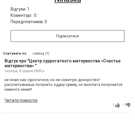
Відгуки: 1
Коментарі : 0
Передплатників: 0
Підписатися
Сортувати по:
catalog (1)
Відгук про "Центр суррогатного материнства «Счастье
материнства» "
середа, 9 грудня 2020 р.
не знаю как сурогатное, но не советую донорство!
рассчитываешь получить оддну сумму, но выплата получается
намного ниже!!
Читати повністю
1
1