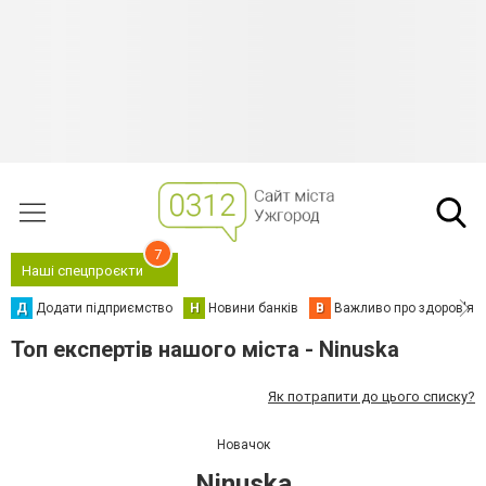
7
Наші спецпроєкти
Д
Додати підприємство
Н
Новини банків
В
Важливо про здоров'я
Топ експертів нашого міста - Ninuska
Як потрапити до цього списку?
Новачок
Ninuska