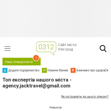
7
Наші спецпроєкти
Д
Додати підприємство
Н
Новини банків
В
Важливо про здоров'я
Топ експертів нашого міста -
agency.jacktravel@gmail.com
Як потрапити до цього списку?
Новачок