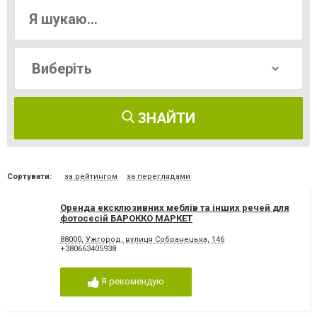
ЗНАЙТИ
Сортувати:
за рейтингом
за переглядами
Оренда ексклюзивних меблів та інших речей для
фотосесій БАРОККО МАРКЕТ
88000, Ужгород, вулиця Собранецька, 146
+380663405938
Я рекомендую