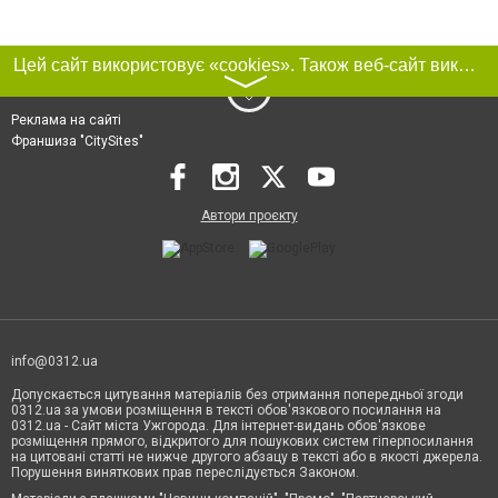
Цей сайт використовує «cookies». Також веб-сайт використовує інтернет-сервіс для збору технічних даних стосовно відвідувачів з метою отримання маркетингової та статистичної інформації. Умови обробки даних відвідувачів сайту див.
〉
Реклама на сайті
Франшиза "CitySites"
Автори проєкту
info@0312.ua
Допускається цитування матеріалів без отримання попередньої згоди
0312.ua за умови розміщення в тексті обов'язкового посилання на
0312.ua - Сайт міста Ужгорода. Для інтернет-видань обов'язкове
розміщення прямого, відкритого для пошукових систем гіперпосилання
на цитовані статті не нижче другого абзацу в тексті або в якості джерела.
Порушення виняткових прав переслідується Законом.