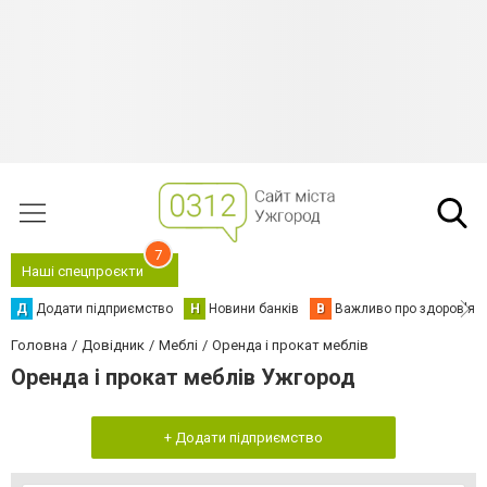
7
Наші спецпроєкти
Д
Додати підприємство
Н
Новини банків
В
Важливо про здоров'я
Головна
Довідник
Меблі
Оренда і прокат меблів
Оренда і прокат меблів Ужгород
+ Додати підприємство