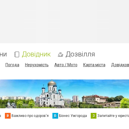
ни
Довідник
Дозвілля
Погода
Нерухомість
Авто / Мото
Карта міста
Довідко
в
В
Важливо про здоров'я
Б
Бізнес Ужгорода
З
Запитайте у юрист