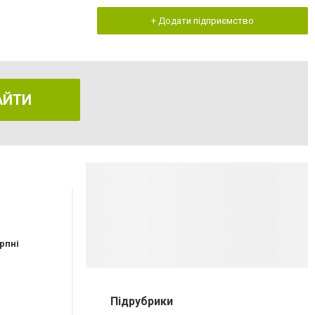
+ Додати підприємство
АЙТИ
рпні
Підрубрики