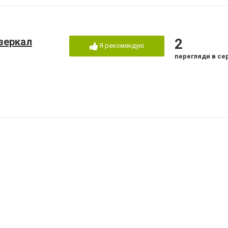
дзеркал
2
Я рекомендую
перегляди в се