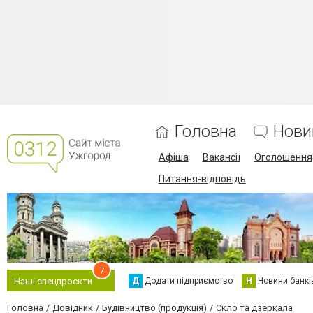
Головна
Нови
Афіша
Вакансії
Оголошення
Питання-відповідь
7
Д
Додати підприємство
Н
Новини банкі
Наші спецпроєкти
Головна
Довідник
Будівництво (продукція)
Скло та дзеркала