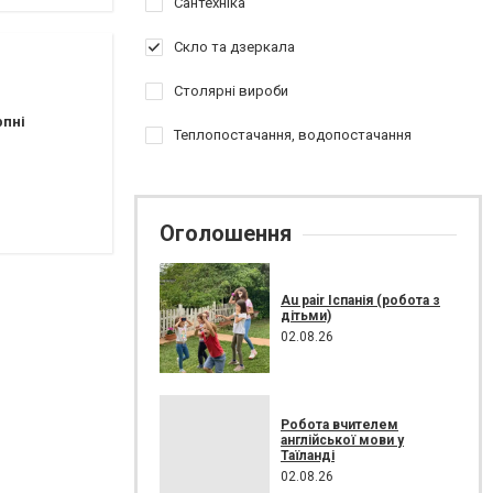
Сантехніка
Скло та дзеркала
Столярні вироби
рпні
Теплопостачання, водопостачання
Оголошення
Au pair Іспанія (робота з
дітьми)
02.08.26
Робота вчителем
англійської мови у
Таїланді
02.08.26