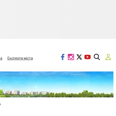
ва
Експерти міста
а