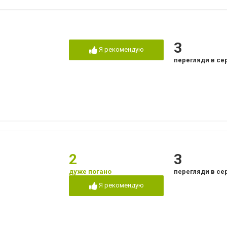
3
Я рекомендую
перегляди в се
2
3
дуже погано
перегляди в се
Я рекомендую