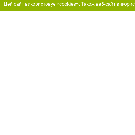
Приєднуйтесь до 
Реклама на сайті
Франшиза "CitySites"
Автори проєкту
info@0312.ua
Допускається цит
обов'язкового по
прямого, відкрито
або в якості дже
Матеріали з плаш
"Політичні новини
Політика конфіде