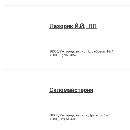
Лазорик Й.Й., ПП
88000, Ужгород, вулиця Швабська, 16/4
+380 (50) 9657067
Скломайстерня
88000, Ужгород, вулиця Другетів, 140
+380 (312) 612605