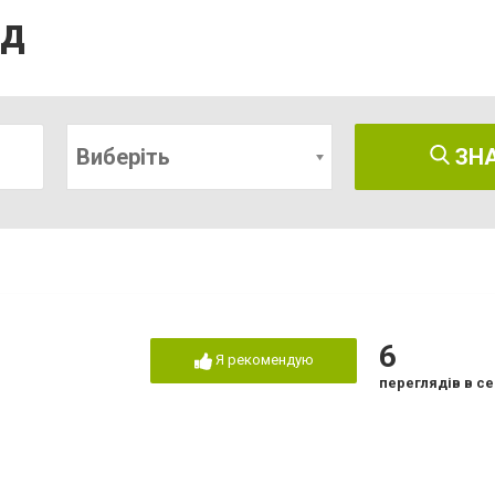
од
Виберіть
ЗН
6
Я рекомендую
переглядів в се