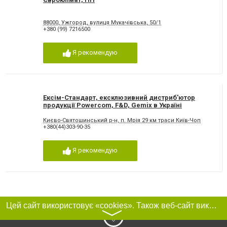
88000, Ужгород, вулиця Мукачівська, 50/1
+380 (99) 7216500
Я рекомендую
Ексім-Стандарт, ексклюзивний дистриб'ютор
продукції Powercom, F&D, Gemix в Україні
Києво-Святошинський р-н, п. Мрія 29 км траси Київ-Чоп
+380(44)303-90-35
Я рекомендую
Цей сайт використовує «cookies». Також веб-сайт використовує інтернет-сервіс для збору технічних даних стосовно відвідувачів з метою отримання маркетингової та статистичної інформації. Умови обробки даних відвідувачів сайту див.
〉