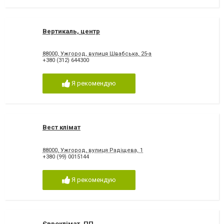
Вертикаль, центр
88000, Ужгород, вулиця Швабська, 25-а
+380 (312) 644300
Я рекомендую
Вест клімат
88000, Ужгород, вулиця Радіщева, 1
+380 (99) 0015144
Я рекомендую
Євроклімат, ПП