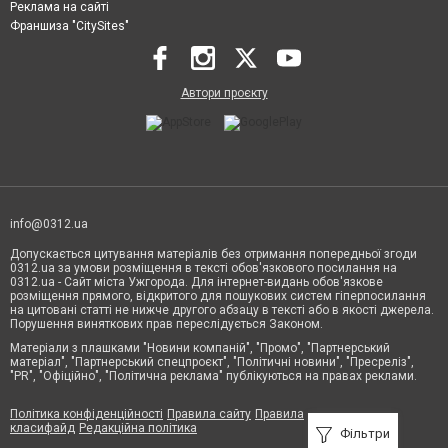
Реклама на сайті
Франшиза "CitySites"
Автори проєкту
info@0312.ua
Допускається цитування матеріалів без отримання попередньої згоди
0312.ua за умови розміщення в тексті обов'язкового посилання на
0312.ua - Сайт міста Ужгорода. Для інтернет-видань обов'язкове
розміщення прямого, відкритого для пошукових систем гіперпосилання
на цитовані статті не нижче другого абзацу в тексті або в якості джерела.
Порушення виняткових прав переслідується Законом.
Матеріали з плашками "Новини компаній", "Промо", "Партнерський
матеріал", "Партнерський спецпроєкт", "Політичні новини", "Пресреліз",
"PR", "Офіційно", "Політична реклама" публікуються на правах реклами.
Політика конфіденційності
Правила сайту
Правила
класифайд
Редакційна політика
Фільтри