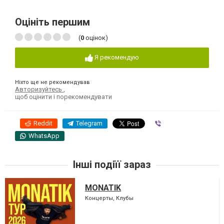
Оцініть першим
(
0
оцінок)
Я рекомендую
Ніхто ще не рекомендував
Авторизуйтесь
,
щоб оцінити і порекомендувати
Reddit
Telegram
Viber
WhatsApp
Інші подіїї зараз
MONATIK
Концерты, Клубы