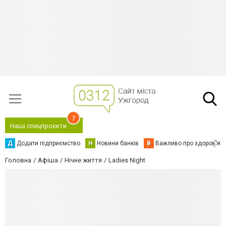
7
Наші спецпроєкти
Д
Додати підприємство
Н
Новини банків
В
Важливо про здоров'я
Головна
Афіша
Нічне життя
Ladies Night