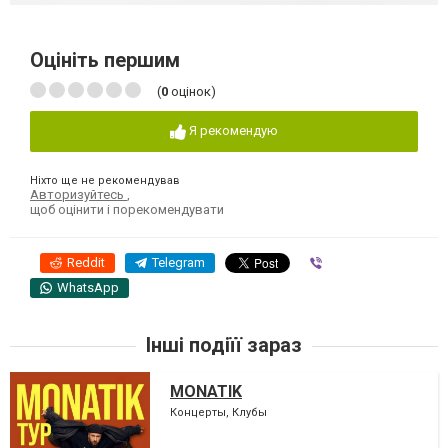
Оцініть першим
(
0
оцінок)
Я рекомендую
Ніхто ще не рекомендував
Авторизуйтесь
,
щоб оцінити і порекомендувати
Reddit
Telegram
Viber
WhatsApp
Інші подіїї зараз
MONATIK
Концерты, Клубы