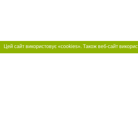
Приєднуйтесь до 
Реклама на сайті
Франшиза "CitySites"
Автори проєкту
info@0312.ua
Допускається цит