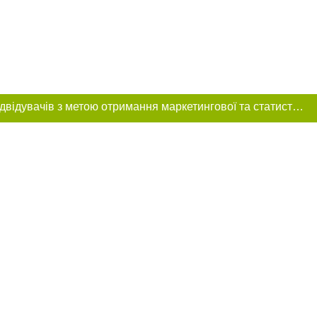
Цей сайт використовує «cookies». Також веб-сайт використовує інтернет-сервіс для збору технічних даних стосовно відвідувачів з метою отримання маркетингової та статистичної інформації. Умови обробки даних відвідувачів сайту див.
ення в тексті