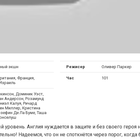
ный экшн
Режисер
Оливер Паркер
ритания, Франция,
Час
101
 Израиль
кинсон, Доминик Уэст,
н Андерсон, Розамунд
ниэл Калуя, Ричард
ен Миллер, Кристина
озефин Де Ла Буме, Таша
онселуш
ровень. Англия нуждается в защите и без своего героя н
ьно! Надеемся, что он не споткнётся через порог, когда 