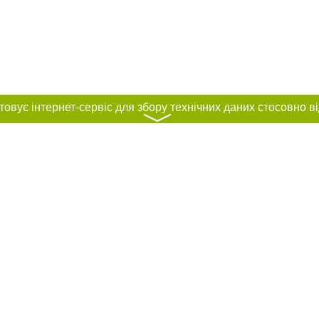
〉
нас :
ування матеріалів без отримання попередньої згоди 0312.ua за умови розміщ