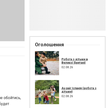
Оголошення
Робота з дітьми в
Великої Британії
02.08.26
Au pair Іспанія (робота з
дітьми)
02.08.26
е обойтись,
будет