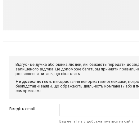
Відгук - це думка або оцінка людей, які бажають передати дос
залишеного відгука. Це допоможе багатьом прийняти правильне 
роз'яснення питань, що цікавлять.
Не дозволяється:
використання ненормативної лексики, погро
безпідставні заяви, що ображають діяльність компанії і / або її
самореклама.
Введіть email:
Ваш e-mail не відображатиметься на сайті