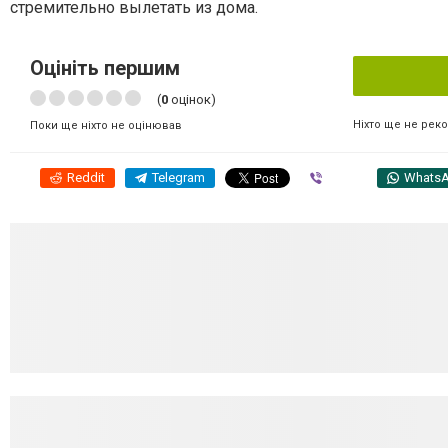
стремительно вылетать из дома.
Оцініть першим
(
0
оцінок)
Ніхто ще не рек
Поки ще ніхто не оцінював
Reddit
Telegram
Viber
Whats