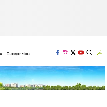
ва
Експерти міста
а