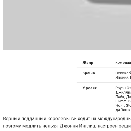
Жанр
комедий
Країна
Великоб
Япония,
У ролях
Роуэн Эт
Джиллиа
Пайк, Дэ
Шифф, Б
Чонг, Ж
ди Вашк
Верный подданный королевы выходит на международный у
поэтому медлить нельзя, Джонни Инглиш настроен решител