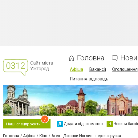
Головна
Нови
Афіша
Вакансії
Оголошення
Питання-відповідь
7
Д
Додати підприємство
Н
Новини банкі
Наші спецпроєкти
Головна
Афіша
Кіно
Агент Джонни Инглиш: перезагрузка