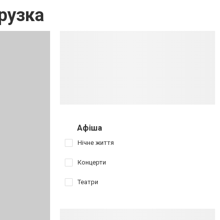
рузка
Афіша
Нічне життя
Концерти
Театри