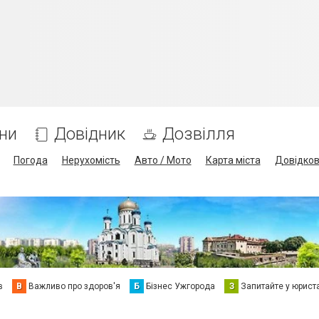
ни
Довідник
Дозвілля
Погода
Нерухомість
Авто / Мото
Карта міста
Довідко
в
В
Важливо про здоров'я
Б
Бізнес Ужгорода
З
Запитайте у юрист