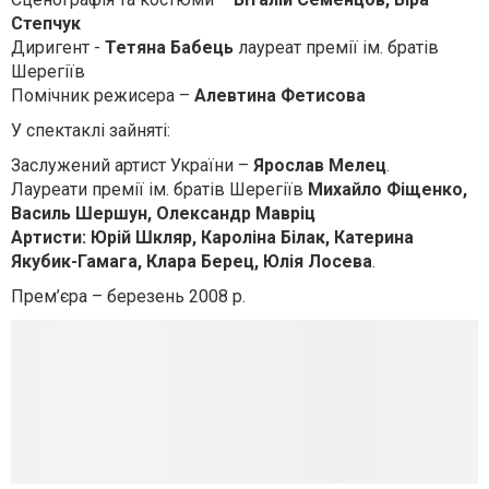
Степчук
Диригент -
Тетяна Бабець
лауреат премії ім. братів
Шерегіїв
Помічник режисера –
Алевтина Фетисова
У спектаклі зайняті:
Заслужений артист України –
Ярослав Мелец
.
Лауреати премії ім. братів Шерегіїв
Михайло Фіщенко,
Василь Шершун, Олександр Мавріц
Артисти: Юрій Шкляр, Кароліна Білак, Катерина
Якубик-Гамага, Клара Берец, Юлія Лосева
.
Прем’єра – березень 2008 р.