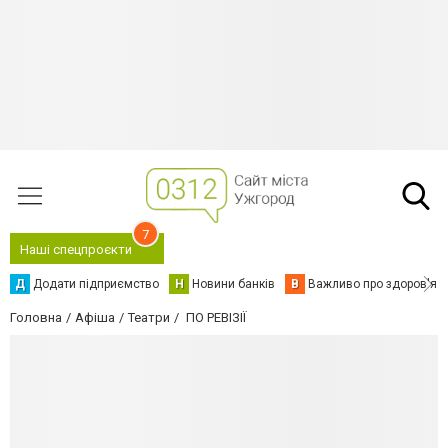
7
Наші спецпроєкти
Д
Додати підприємство
Н
Новини банків
В
Важливо про здоров'я
Головна
Афіша
Театри
ПО РЕВІЗІЇ