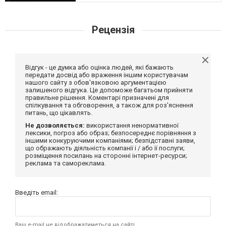
Рецензія
Відгук - це думка або оцінка людей, які бажають
передати досвід або враження іншим користувачам
нашого сайту з обов'язковою аргументацією
залишеного відгука. Це допоможе багатьом прийняти
правильне рішення. Коментарі призначені для
спілкування та обговорення, а також для роз'яснення
питань, що цікавлять.
Не дозволяється:
використання ненормативної
лексики, погроз або образ; безпосереднє порівняння з
іншими конкуруючими компаніями; безпідставні заяви,
що ображають діяльність компанії і / або її послуги;
розміщення посилань на сторонні інтернет-ресурси;
реклама та самореклама.
Введіть email:
Ваш e-mail не відображатиметься на сайті