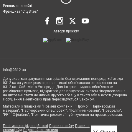
Реклама на сайті
Франшиза "CitySites"
Автори проєкту
info@0312.ua
Допускається цитування матеріалів без отримання попередньої згоди
0312.ua за умови розміщення в тексті обов'язкового посилання на
0312.ua - Сайт міста Ужгорода. Для інтернет-видань обов'язкове
розміщення прямого, відкритого для пошукових систем гіперпосилання
на цитовані статті не нижче другого абзацу в тексті або в якості джерела.
Порушення виняткових прав переслідується Законом.
Матеріали з плашками "Новини компаній", "Промо", "Партнерський
матеріал", "Партнерський спецпроєкт", "Політичні новини", "Пресреліз",
"PR", "Офіційно", "Політична реклама" публікуються на правах реклами.
Політика конфіденційності
Правила сайту
Правила
класифайд
Редакційна політика
Фільтри