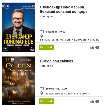
Олександр Пономарьов.
Великий сольний концерт
Концерты
5 жовтня, 19:00
Закарпатський обласний державний український
Купити
Queen при свічках
Концерты
29 жовтня, 19:00
Закарпатська обласна філармонія
Купити