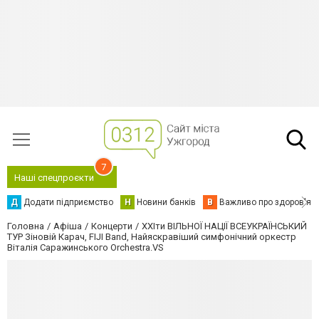
7
Наші спецпроєкти
Д
Додати підприємство
Н
Новини банків
В
Важливо про здоров'я
Головна
Афіша
Концерти
ХХІти ВІЛЬНОЇ НАЦІЇ ВСЕУКРАЇНСЬКИЙ
ТУР Зіновій Карач, FIJI Band, Найяскравіший симфонічний оркестр
Віталія Саражинського Orchestra.VS