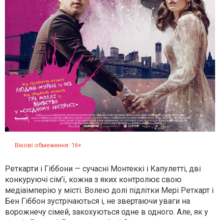
Вікові обмеження: 16+
Реткарти і Гіббони — сучасні Монтеккі і Капулетті, дві
конкуруючі сім’ї, кожна з яких контролює свою
медіаімперію у місті. Волею долі підлітки Мері Реткарт і
Бен Гіббон зустрічаються і, не звертаючи уваги на
ворожнечу сімей, закохуються одне в одного. Але, як у