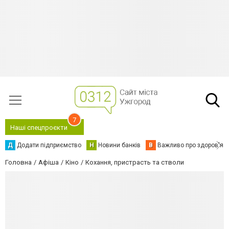
7
Наші спецпроєкти
Д
Додати підприємство
Н
Новини банків
В
Важливо про здоров'я
Головна
Афіша
Кіно
Кохання, пристрасть та стволи