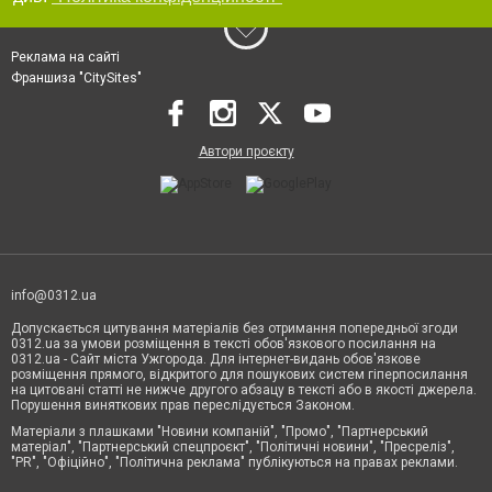
Реклама на сайті
Франшиза "CitySites"
Автори проєкту
info@0312.ua
Допускається цитування матеріалів без отримання попередньої згоди
0312.ua за умови розміщення в тексті обов'язкового посилання на
0312.ua - Сайт міста Ужгорода. Для інтернет-видань обов'язкове
розміщення прямого, відкритого для пошукових систем гіперпосилання
на цитовані статті не нижче другого абзацу в тексті або в якості джерела.
Порушення виняткових прав переслідується Законом.
Матеріали з плашками "Новини компаній", "Промо", "Партнерський
матеріал", "Партнерський спецпроєкт", "Політичні новини", "Пресреліз",
"PR", "Офіційно", "Політична реклама" публікуються на правах реклами.