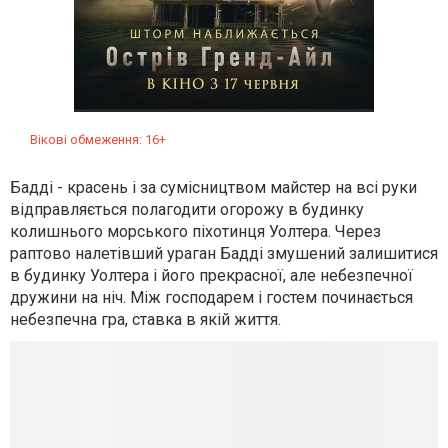
Вікові обмеження: 16+
Бадді - красень і за сумісництвом майстер на всі руки
відправляється полагодити огорожу в будинку
колишнього морського піхотинця Уолтера. Через
раптово налетівший ураган Бадді змушений залишитися
в будинку Уолтера і його прекрасної, але небезпечної
дружини на ніч. Між господарем і гостем починається
небезпечна гра, ставка в якій життя.