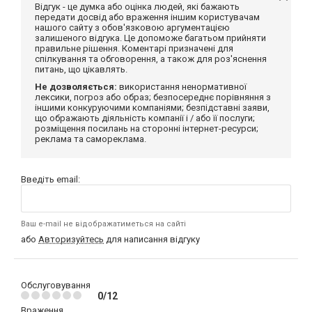
Відгук - це думка або оцінка людей, які бажають
передати досвід або враження іншим користувачам
нашого сайту з обов'язковою аргументацією
залишеного відгука. Це допоможе багатьом прийняти
правильне рішення. Коментарі призначені для
спілкування та обговорення, а також для роз'яснення
питань, що цікавлять.
Не дозволяється:
використання ненормативної
лексики, погроз або образ; безпосереднє порівняння з
іншими конкуруючими компаніями; безпідставні заяви,
що ображають діяльність компанії і / або її послуги;
розміщення посилань на сторонні інтернет-ресурси;
реклама та самореклама.
Введіть email:
Ваш e-mail не відображатиметься на сайті
або
Авторизуйтесь
для написання відгуку
Обслуговування
0/12
Враження