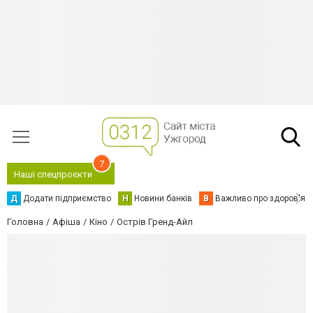
7
Наші спецпроєкти
Д
Додати підприємство
Н
Новини банків
В
Важливо про здоров'я
Головна
Афіша
Кіно
Острів Гренд-Айл