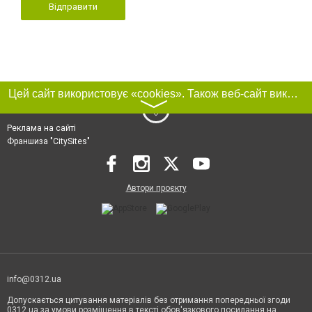
Відправити
Цей сайт використовує «cookies». Також веб-сайт використовує інтернет-сервіс для збору технічних даних стосовно відвідувачів з метою отримання маркетингової та статистичної інформації. Умови обробки даних відвідувачів сайту див.
〉
Реклама на сайті
Франшиза "CitySites"
Автори проєкту
info@0312.ua
Допускається цитування матеріалів без отримання попередньої згоди
0312.ua за умови розміщення в тексті обов'язкового посилання на