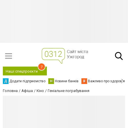
7
Наші спецпроєкти
Д
Додати підприємство
Н
Новини банків
В
Важливо про здоров'я
Головна
Афіша
Кіно
Геніальне пограбування