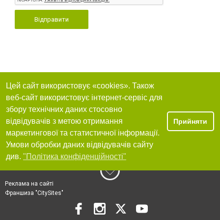
Відправити
Цей сайт використовує «cookies». Також
веб-сайт використовує інтернет-сервіс для
збору технічних даних стосовно
відвідувачів з метою отримання
Прийняти
маркетингової та статистичної інформації.
Умови обробки даних відвідувачів сайту
див.
"Політика конфіденційності"
Реклама на сайті
Франшиза "CitySites"