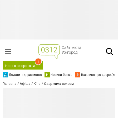
7
Наші спецпроєкти
Д
Додати підприємство
Н
Новини банків
В
Важливо про здоров'я
Головна
Афіша
Кіно
Одержима сексом