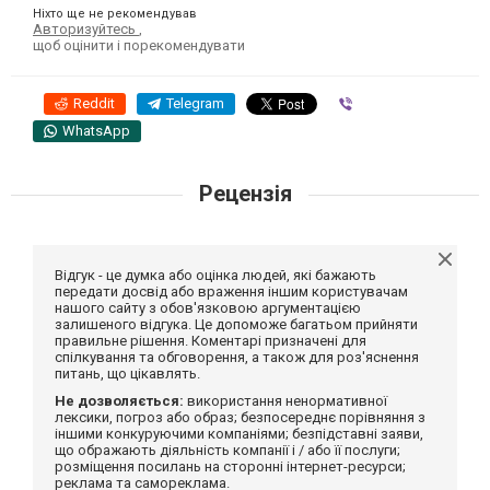
Ніхто ще не рекомендував
Авторизуйтесь
,
щоб оцінити і порекомендувати
Reddit
Telegram
Viber
WhatsApp
Рецензія
Відгук - це думка або оцінка людей, які бажають
передати досвід або враження іншим користувачам
нашого сайту з обов'язковою аргументацією
залишеного відгука. Це допоможе багатьом прийняти
правильне рішення. Коментарі призначені для
спілкування та обговорення, а також для роз'яснення
питань, що цікавлять.
Не дозволяється:
використання ненормативної
лексики, погроз або образ; безпосереднє порівняння з
іншими конкуруючими компаніями; безпідставні заяви,
що ображають діяльність компанії і / або її послуги;
розміщення посилань на сторонні інтернет-ресурси;
реклама та самореклама.