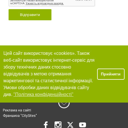
Відправити
Цей сайт використовує «cookies». Також
веб-сайт використовує інтернет-сервіс для
збору технічних даних стосовно
відвідувачів з метою отримання
Прийняти
маркетингової та статистичної інформації.
Умови обробки даних відвідувачів сайту
див.
"Політика конфіденційності"
Реклама на сайті
Франшиза "CitySites"