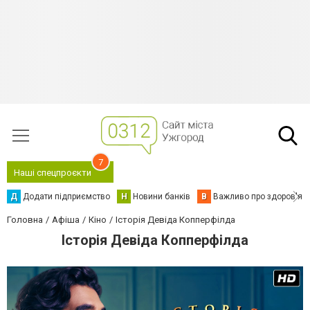
7
Наші спецпроєкти
Д
Додати підприємство
Н
Новини банків
В
Важливо про здоров'я
Головна
Афіша
Кіно
Історія Девіда Копперфілда
Історія Девіда Копперфілда