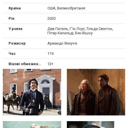
Країна
США, Великобританія
Рік
2020
У ролях
Дев Патель, Г'ю Лорі, Тільда Свінтон,
Пітер Капальді, Бен Вішоу
Режисер
Армандо Яннуччі
Час
119
Вікові обмеження
12+