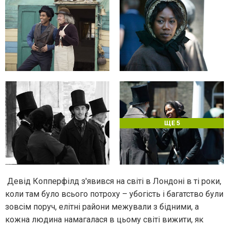
ЩЕ 5
Девід Копперфілд з'явився на світі в Лондоні в ті роки,
коли там було всього потроху – убогість і багатство були
зовсім поруч, елітні райони межували з бідними, а
кожна людина намагалася в цьому світі вижити, як