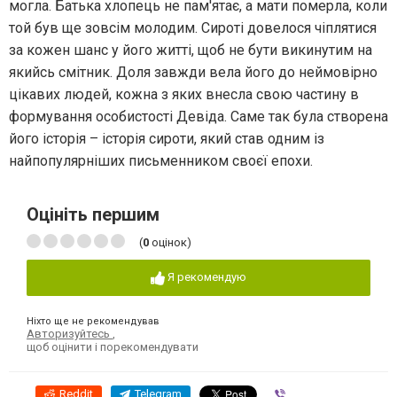
могла. Батька хлопець не пам'ятає, а мати померла, коли
той був ще зовсім молодим. Сироті довелося чіплятися
за кожен шанс у його житті, щоб не бути викинутим на
якийсь смітник. Доля завжди вела його до неймовірно
цікавих людей, кожна з яких внесла свою частину в
формування особистості Девіда. Саме так була створена
його історія – історія сироти, який став одним із
найпопулярніших письменником своєї епохи.
Оцініть першим
(
0
оцінок)
Я рекомендую
Ніхто ще не рекомендував
Авторизуйтесь
,
щоб оцінити і порекомендувати
Reddit
Telegram
Viber