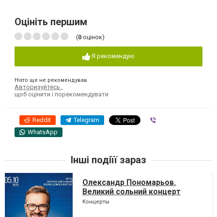
Оцініть першим
(
0
оцінок)
Я рекомендую
Ніхто ще не рекомендував
Авторизуйтесь
,
щоб оцінити і порекомендувати
Reddit
Telegram
Viber
WhatsApp
Інші подіїї зараз
Олександр Пономарьов.
Великий сольний концерт
Концерты