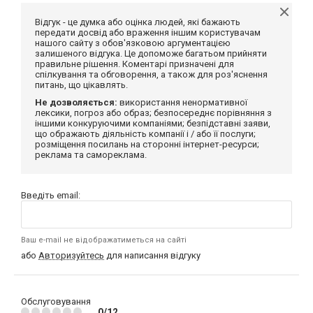
Відгук - це думка або оцінка людей, які бажають
передати досвід або враження іншим користувачам
нашого сайту з обов'язковою аргументацією
залишеного відгука. Це допоможе багатьом прийняти
правильне рішення. Коментарі призначені для
спілкування та обговорення, а також для роз'яснення
питань, що цікавлять.
Не дозволяється:
використання ненормативної
лексики, погроз або образ; безпосереднє порівняння з
іншими конкуруючими компаніями; безпідставні заяви,
що ображають діяльність компанії і / або її послуги;
розміщення посилань на сторонні інтернет-ресурси;
реклама та самореклама.
Введіть email:
Ваш e-mail не відображатиметься на сайті
або
Авторизуйтесь
для написання відгуку
Обслуговування
0/12