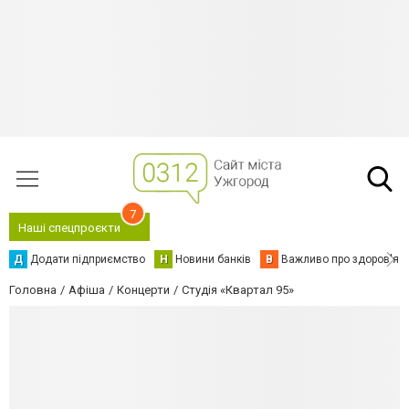
7
Наші спецпроєкти
Д
Додати підприємство
Н
Новини банків
В
Важливо про здоров'я
Головна
Афіша
Концерти
Студія «Квартал 95»