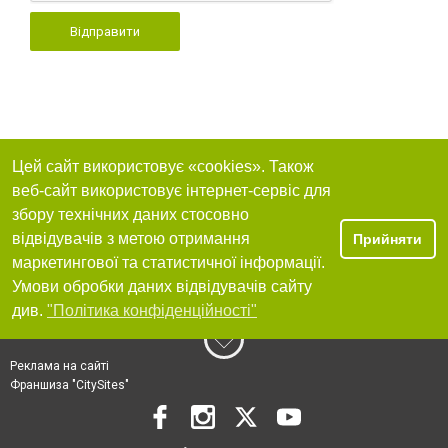
Відправити
Цей сайт використовує «cookies». Також
веб-сайт використовує інтернет-сервіс для
збору технічних даних стосовно
відвідувачів з метою отримання
Прийняти
маркетингової та статистичної інформації.
Умови обробки даних відвідувачів сайту
див.
"Політика конфіденційності"
Реклама на сайті
Франшиза "CitySites"