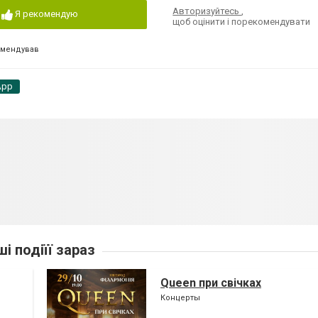
Авторизуйтесь
,
Я рекомендую
щоб оцінити і порекомендувати
омендував
App
ші подіїї зараз
Queen при свічках
Концерты