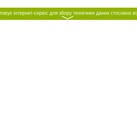
〉
нас :
ування матеріалів без отримання попередньої згоди 0312.ua за умови розміщ
силання на 0312.ua - Сайт міста Ужгорода. Для інтернет-видань обов'язкове
го для пошукових систем гіперпосилання на цитовані статті не нижче другого
рела. Порушення виняткових прав переслідується Законом.
ками "Новини компаній", "Промо", "Партнерський матеріал", "Партнерський спе
", "Пресреліз", "PR", "Офіційно", "Політична реклама" публікуються на правах 