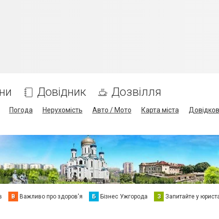
ни
Довідник
Дозвілля
Погода
Нерухомість
Авто / Мото
Карта міста
Довідко
в
В
Важливо про здоров'я
Б
Бізнес Ужгорода
З
Запитайте у юрист