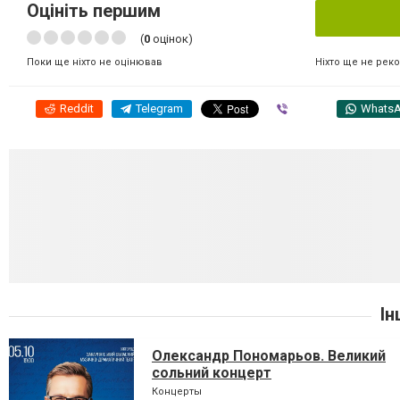
Оцініть першим
(
0
оцінок)
Ніхто ще не рек
Поки ще ніхто не оцінював
Reddit
Telegram
Viber
Whats
Ін
Олександр Пономарьов. Великий
сольний концерт
Концерты