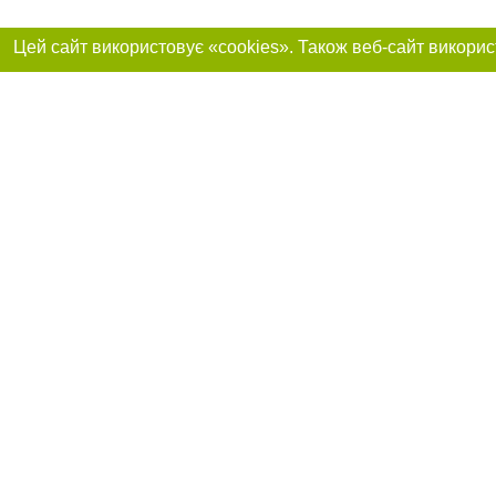
Приєднуйтесь до 
Реклама на сайті
Франшиза "CitySites"
Автори проєкту
info@0312.ua
Допускається цит
обов'язкового по
прямого, відкрито
або в якості дже
Матеріали з плаш
"Політичні новини