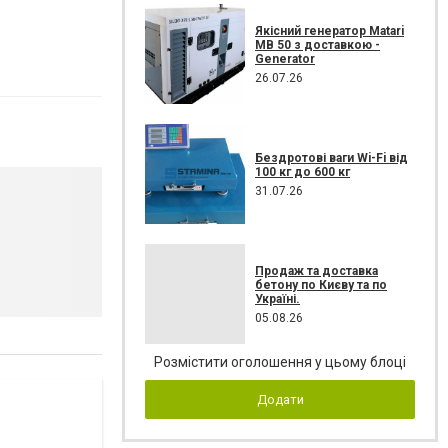
Якісний генератор Matari
MB 50 з доставкою -
Generator
26.07.26
Бездротові ваги Wi-Fi від
100 кг до 600 кг
31.07.26
Продаж та доставка
бетону по Києву та по
Україні.
05.08.26
Розмістити оголошення у цьому блоці
Додати