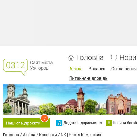
Головна
Нови
Афіша
Вакансії
Оголошення
Питання-відповідь
7
Д
Додати підприємство
Н
Новини банкі
Наші спецпроєкти
Головна
Афіша
Концерти
NK | Настя Каменских