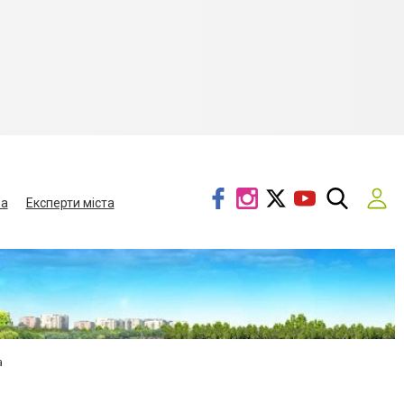
ва
Експерти міста
а