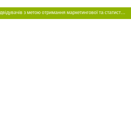
Цей сайт використовує «cookies». Також веб-сайт використовує інтернет-сервіс для збору технічних даних стосовно відвідувачів з метою отримання маркетингової та статистичної інформації. Умови обробки даних відвідувачів сайту див.
ення в тексті
 розміщення
 абзацу в тексті
цпроєкт",
реклами.