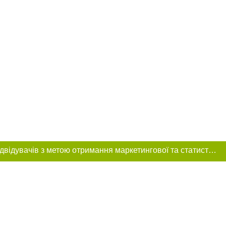
Цей сайт використовує «cookies». Також веб-сайт використовує інтернет-сервіс для збору технічних даних стосовно відвідувачів з метою отримання маркетингової та статистичної інформації. Умови обробки даних відвідувачів сайту див.