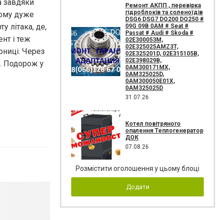
а завдяки
Ремонт АКПП , перевірка
гідроблоків та соленоїдів
йому дуже
DSG6 DSG7 DQ200 DQ250 #
у літака, де,
09G 09B 0AM # Seat #
Passat # Audi # Skoda #
нт і теж
02E300053M,
02E325025AMZ3T,
рниці. Через
02E325201D, 02E315105B,
02E398029B,
і. Подорож у
0AM300171MX,
0AM325025D,
0AM300050E01X,
0AM325025D
31.07.26
Котел повітряного
опалення Теплогенератор
ДОК
07.08.26
Розмістити оголошення у цьому блоці
Додати