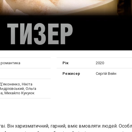
, романтика
Рік
2020
Режисер
Сергій Вейн
’яконенко, Нікіта
Андрієвський, Ольга
а, Михайло Кукуюк
ві. Він харизматичний, гарний, вміє вмовляти людей. Особ