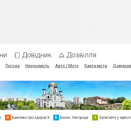
ни
Довідник
Дозвілля
Погода
Нерухомість
Авто / Мото
Карта міста
Довідко
в
В
Важливо про здоров'я
Б
Бізнес Ужгорода
З
Запитайте у юрист