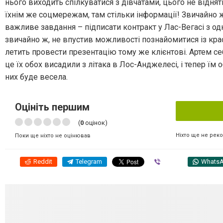
нього виходить спілкуватися з дівчатами, цього не віднят
їхнім же соцмережам, там стільки інформації! Звичайно ж
важливе завдання – підписати контракт у Лас-Вегасі з од
звичайно ж, не впустив можливості познайомитися із крас
летить провести презентацію тому же клієнтові. Артем с
це їх обох висадили з літака в Лос-Анджелесі, і тепер їм
них буде весела.
Оцініть першим
(
0
оцінок)
Ніхто ще не рек
Поки ще ніхто не оцінював
Reddit
Telegram
Viber
Whats