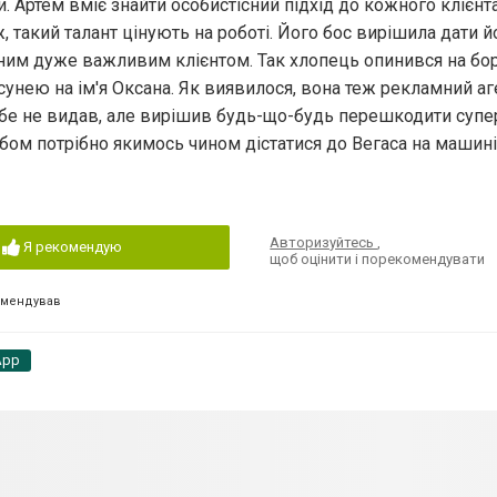
и. Артем вміє знайти особистісний підхід до кожного клієнт
, такий талант цінують на роботі. Його бос вирішила дати 
ним дуже важливим клієнтом. Так хлопець опинився на борт
унею на ім'я Оксана. Як виявилося, вона теж рекламний аге
ебе не видав, але вирішив будь-що-будь перешкодити супе
 обом потрібно якимось чином дістатися до Вегаса на машин
Авторизуйтесь
,
Я рекомендую
щоб оцінити і порекомендувати
омендував
App