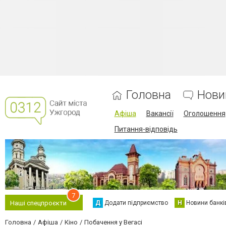
Головна
Нови
Афіша
Вакансії
Оголошення
Питання-відповідь
7
Д
Додати підприємство
Н
Новини банкі
Наші спецпроєкти
Головна
Афіша
Кіно
Побачення у Вегасі