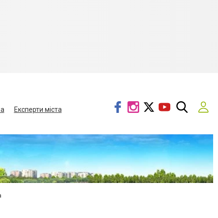
ва
Експерти міста
а