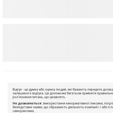
Відгук - це думка або оцінка людей, які бажають передати дос
залишеного відгука. Це допоможе багатьом прийняти правильне 
роз'яснення питань, що цікавлять.
Не дозволяється:
використання ненормативної лексики, погро
безпідставні заяви, що ображають діяльність компанії і / або її
самореклама.